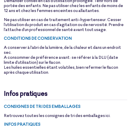
Demander conseil en cas d'utilisation prolongée. Tenir hors de
portée des enfants. Ne pas utiliser chez les enfants de moins de
12 ans et chez les femmes enceintes ou allaitantes.
Ne pas utiliser en cas de traitement anti-hypertenseur. Cesser
l'utilisation du produit en cas d'agitation ou de nervosité. Prendre
l'attache d'un professionnel de santé avant tout usage.
CONDITIONS DE CONSERVATION
A conserver à l'abri de la lumière, de la chaleur et dans un endroit
sec.
A consommer de préférence avant : se référer à la DLU (date
limite d'utilisation) sur le flacon.
Les huiles essentielles étant volatiles, bien refermer le flacon
après chaque utilisation.
Infos pratiques
CONSIGNES DE TRI DES EMBALLAGES
Retrouvez toutes les consignes de tri des emballages
ici
.
INFOS PRATIQUES