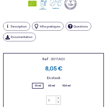
Description
Infos pratiques
Questions
Documentation
Ref :
3011ADI
8,05 €
En stock
10 ml
30 ml
100 ml