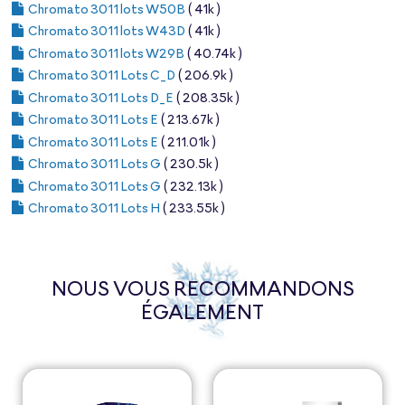
Chromato 3011 lots W50B
( 41k )
Chromato 3011 lots W43D
( 41k )
Chromato 3011 lots W29B
( 40.74k )
Chromato 3011 Lots C_D
( 206.9k )
Chromato 3011 Lots D_E
( 208.35k )
Chromato 3011 Lots E
( 213.67k )
Chromato 3011 Lots E
( 211.01k )
Chromato 3011 Lots G
( 230.5k )
Chromato 3011 Lots G
( 232.13k )
Chromato 3011 Lots H
( 233.55k )
NOUS VOUS RECOMMANDONS
ÉGALEMENT