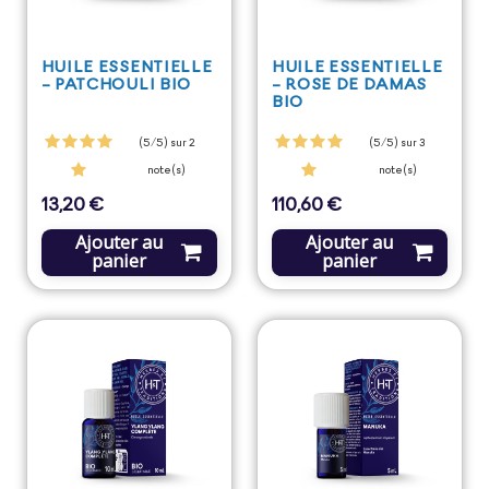
HUILE ESSENTIELLE
HUILE ESSENTIELLE
- PATCHOULI BIO
- ROSE DE DAMAS
BIO
(5/5) sur 2
(5/5) sur 3
note(s)
note(s)
13,20 €
110,60 €
Prix
Prix
Ajouter au
Ajouter au
panier
panier