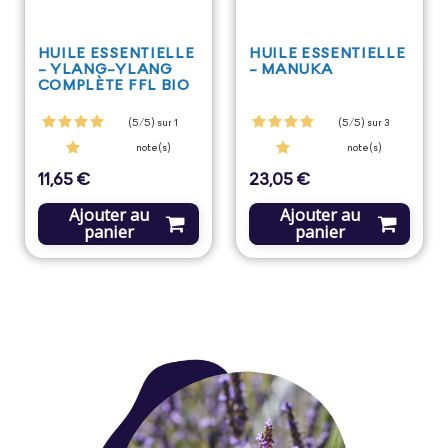
HUILE ESSENTIELLE
HUILE ESSENTIELLE
- YLANG-YLANG
- MANUKA
COMPLÈTE FFL BIO
(5/5) sur 1
(5/5) sur 3
note(s)
note(s)
11,65 €
23,05 €
Prix
Prix
Ajouter au
Ajouter au
panier
panier