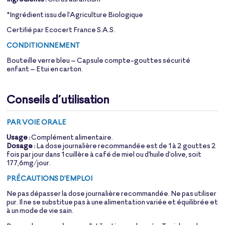
*Ingrédient issu de l'Agriculture Biologique
Certifié par Ecocert France S.A.S.
CONDITIONNEMENT
Bouteille verre bleu – Capsule compte-gouttes sécurité
enfant – Etui en carton.
Conseils d’utilisation
PAR VOIE ORALE
Usage :
Complément alimentaire.
Dosage :
La dose journalière recommandée est de 1 à 2 gouttes 2
fois par jour dans 1 cuillère à café de miel ou d'huile d'olive, soit
177,6mg/jour.
PRÉCAUTIONS D'EMPLOI
Ne pas dépasser la dose journalière recommandée. Ne pas utiliser
pur. Il ne se substitue pas à une alimentation variée et équilibrée et
à un mode de vie sain.