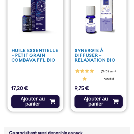
HUILE ESSENTIELLE
SYNERGIE À
- PETIT GRAIN
DIFFUSER -
COMBAVA FFL BIO
RELAXATION BIO
(5/5) sur 4
note(s)
17,20 €
9,75 €
Prix
Prix
Ajouter au
Ajouter au
panier
panier
Ce produit est aussi disponible en pack