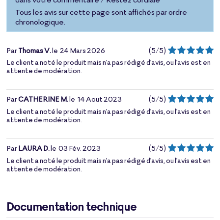
Tous les avis sur cette page sont affichés par ordre
chronologique.
Par
Thomas V.
le
24 Mars 2026
(
5
/
5
)
Le client a noté le produit mais n'a pas rédigé d'avis, ou l'avis est en
attente de modération.
Par
CATHERINE M.
le
14 Aout 2023
(
5
/
5
)
Le client a noté le produit mais n'a pas rédigé d'avis, ou l'avis est en
attente de modération.
Par
LAURA D.
le
03 Fév. 2023
(
5
/
5
)
Le client a noté le produit mais n'a pas rédigé d'avis, ou l'avis est en
attente de modération.
Documentation technique