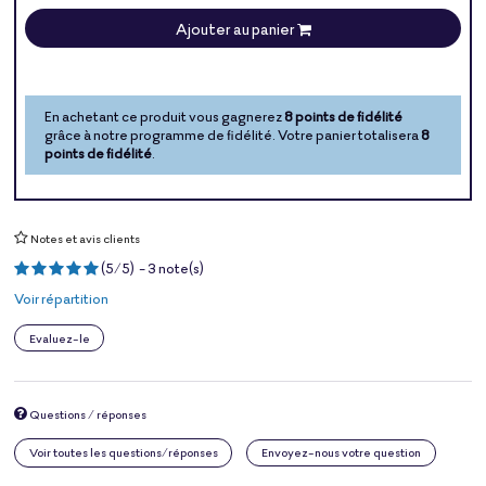
Ajouter au panier
En achetant ce produit vous gagnerez
8 points de fidélité
grâce à notre programme de fidélité. Votre panier totalisera
8
points de fidélité
.
Notes et avis clients
(
5
/
5
)
-
3
note(s)
Voir répartition
Evaluez-le
Questions / réponses
Voir toutes les questions/réponses
Envoyez-nous votre question