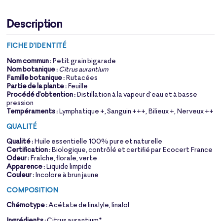
Description
FICHE D'IDENTITÉ
Nom commun :
Petit grain bigarade
Nom botanique :
Citrus aurantium
Famille botanique :
Rutacées
Partie de la plante :
Feuille
Procédé d'obtention :
Distillation à la vapeur d’eau et à basse
pression
Tempéraments :
Lymphatique +, Sanguin +++, Bilieux +, Nerveux ++
QUALITÉ
Qualité :
Huile essentielle 100% pure et naturelle
Certification :
Biologique, contrôlé et certifié par Ecocert France
Odeur :
Fraîche, florale, verte
Apparence :
Liquide limpide
Couleur :
Incolore à brun jaune
COMPOSITION
Chémotype :
Acétate de linalyle, linalol
Ingrédients :
Citrus aurantium*