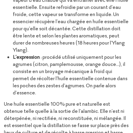
vapeur d’eau chaude qui va entraîner avec elle l’huile
essentielle. Ensuite refroidie par un courant d’eau
froide, cette vapeur se transforme en liquide. Un
essencier récupère l’eau chargée en huile essentielle
pour qu’elle soit décantée. Cette distillation doit
être lente
et selon les
plantes aromatiques, peut
durer de nombreuses heures (18 heures pour l’Ylang
Ylang).
L’expression
: procédé utilisé uniquement pour les
agrumes (citron, pamplemousse, orange douce…), il
consiste en un broyage mécanique à froid qui
permet de récolter l’huile essentielle contenue dans
les poches des zestes d’agrumes. On parle alors
d’essence.
Une huile essentielle 100% pure et naturelle est
obtenue telle quelle à la sortie de l’alambic. Elle n’est ni
déterpénée, ni rectifiée, ni reconstituée, ni mélangée. Il
est essentiel que la distillation se fasse sur place près des
lieux de culture et de récolte à basse pression et basse