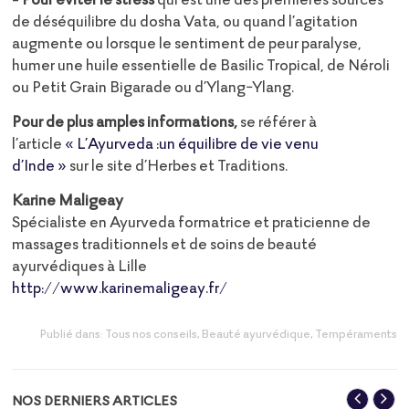
de déséquilibre du dosha Vata, ou quand l’agitation
augmente ou lorsque le sentiment de peur paralyse,
humer une huile essentielle de Basilic Tropical, de Néroli
ou Petit Grain Bigarade ou d’Ylang-Ylang.
Pour de plus amples informations,
se référer à
l’article
« L’Ayurveda :un équilibre de vie venu
d’Inde »
sur le site d’Herbes et Traditions.
Karine Maligeay
Spécialiste en Ayurveda formatrice et praticienne de
massages traditionnels et de soins de beauté
ayurvédiques à Lille
http://www.karinemaligeay.fr/
Publié dans:
Tous nos conseils
,
Beauté ayurvédique
,
Tempéraments
NOS DERNIERS ARTICLES