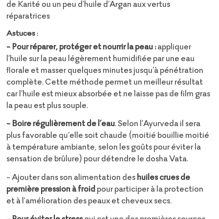
de Karité ou un peu d’huile d’Argan aux vertus
réparatrices
Astuces :
- Pour réparer, protéger et nourrir la peau :
appliquer
l’huile sur la peau légèrement humidifiée par une eau
florale et masser quelques minutes jusqu’à pénétration
complète. Cette méthode permet un meilleur résultat
car l’huile est mieux absorbée et ne laisse pas de film gras
la peau est plus souple.
- Boire régulièrement de l’eau
. Selon l’Ayurveda il sera
plus favorable qu’elle soit chaude (moitié bouillie moitié
à température ambiante, selon les goûts pour éviter la
sensation de brûlure) pour détendre le dosha Vata.
- Ajouter dans son alimentation des
huiles crues de
première pression à froid
pour participer à la protection
et à l'amélioration des peaux et cheveux secs.
-
Pour éviter le stress
qui est une des premières sources