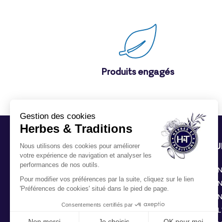
Produits engagés
CONTACT
QU
Formulaire de contact
N
03 28 04 65 25
N
N
Nous trouver
L