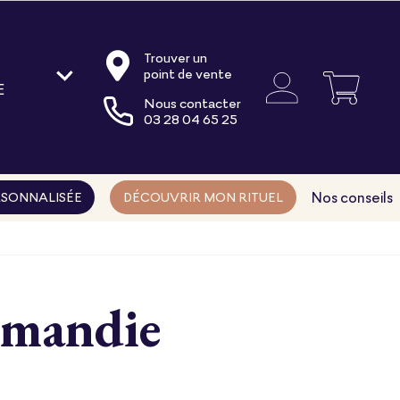
Trouver un
point de vente
E
Nous contacter
oire
03 28 04 65 25
ments
ns
Nos conseils
SONNALISÉE
DÉCOUVRIR MON RITUEL
rmandie