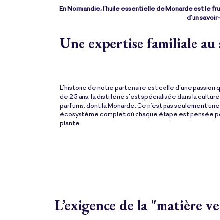
En Normandie, l’huile essentielle de Monarde est le fru
d’un savoir
Une expertise familiale au 
xxxx
xxxx
L’histoire de notre partenaire est celle d’une passion q
de 25 ans, la distillerie s’est spécialisée dans la cult
parfums, dont la Monarde. Ce n'est pas seulement une e
écosystème complet où chaque étape est pensée pour
plante.
L’exigence de la "matière ve