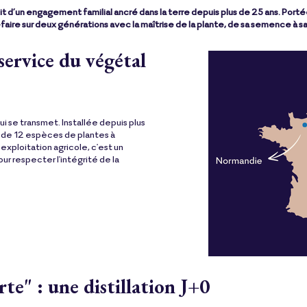
it d’un engagement familial ancré dans la terre depuis plus de 25 ans. Porté
-faire sur deux générations avec la maîtrise de la plante, de sa semence à sa d
service du végétal
ui se transmet. Installée depuis plus
ure de 12 espèces de plantes à
xploitation agricole, c'est un
 respecter l'intégrité de la
rte" : une distillation J+0