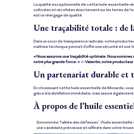
La qualité exceptionnelle de cette huile essentielle rés
cultivées et récoltées directement sur les terres de l'ex
est un réel gage de qualité.
Une traçabilité totale : de l
Dans un souci de transparence radicale, notre producteur
maîtrise technique permet d'offrir une sécurité et une t
« Nous assurons une traçabilité optimale. Nous sommes c
notre plus grande force. » — Valentin, notre producteur
Un partenariat durable et 
En choisissant cette huile essentielle de Monarde, vou
grâce à la distillation immédiate, mais assure également 
À propos de l’huile essenti
Surnommée "l'alliée des défenses", l'huile essentielle
une candidate précieuse et raffinée dans votre trous