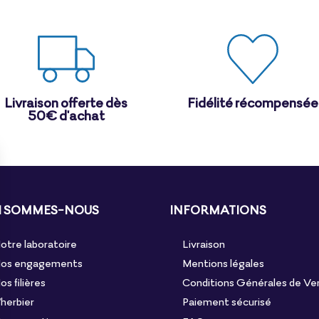
Livraison offerte dès
Fidélité récompensée
50€ d'achat
I SOMMES-NOUS
INFORMATIONS
otre laboratoire
Livraison
os engagements
Mentions légales
os filières
Conditions Générales de Ve
'herbier
Paiement sécurisé