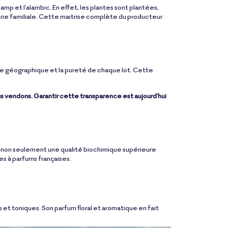
mp et l'alambic. En effet, les plantes sont plantées,
llerie familiale. Cette maitrise complète du producteur
gine géographique et la pureté de chaque lot. Cette
s vendons. Garantir cette transparence est aujourd'hui
it non seulement une qualité biochimique supérieure
es à parfums françaises.
et toniques. Son parfum floral et aromatique en fait