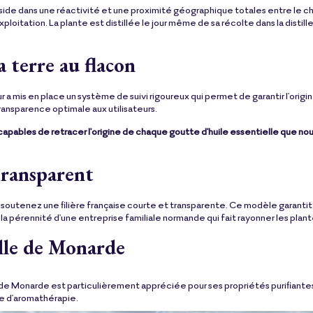
ide dans une réactivité et une proximité géographique totales entre le cha
ploitation. La plante est distillée le jour même de sa récolte dans la disti
a terre au flacon
 a mis en place un système de suivi rigoureux qui permet de garantir l'ori
ransparence optimale aux utilisateurs.
apables de retracer l'origine de chaque goutte d'huile essentielle que nou
transparent
s soutenez une filière française courte et transparente. Ce modèle garant
la pérennité d'une entreprise familiale normande qui fait rayonner les plant
elle de Monarde
 de Monarde est particulièrement appréciée pour ses propriétés purifiantes 
se d'aromathérapie.