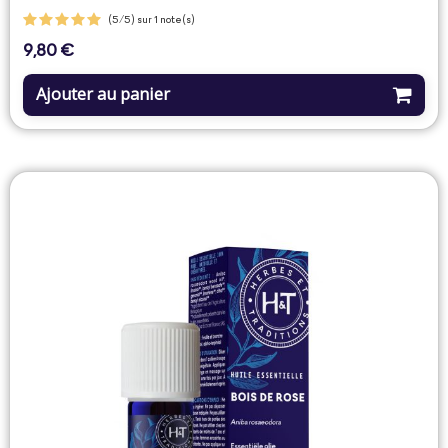
(5/5) sur 1 note(s)
9,80 €
Prix
Ajouter au panier