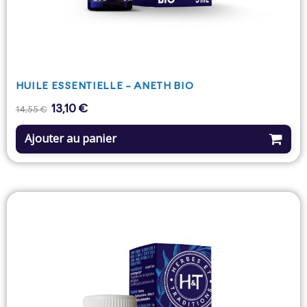
HUILE ESSENTIELLE - ANETH BIO
13,10 €
Prix
Prix
14,55 €
de
base
Ajouter au panier