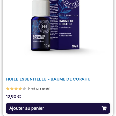
HUILE ESSENTIELLE - BAUME DE COPAHU
(4/5) sur 1 note(s)
12,90 €
Prix
Ajouter au panier