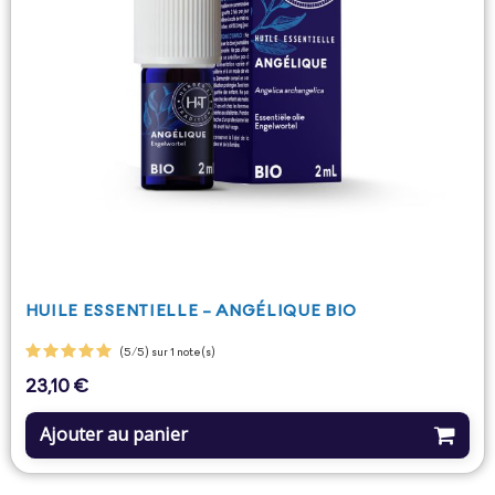
HUILE ESSENTIELLE - ANGÉLIQUE BIO
(5/5) sur 1 note(s)
23,10 €
Prix
Ajouter au panier