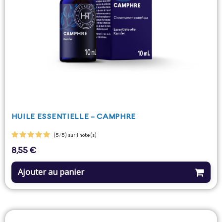
HUILE ESSENTIELLE - CAMPHRE
(5/5) sur 1 note(s)
8,55 €
Prix
Ajouter au panier