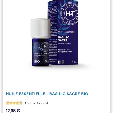
HUILE ESSENTIELLE - BASILIC SACRÉ BIO
(4,3/5) sur 3 note(s)
12,35 €
Prix