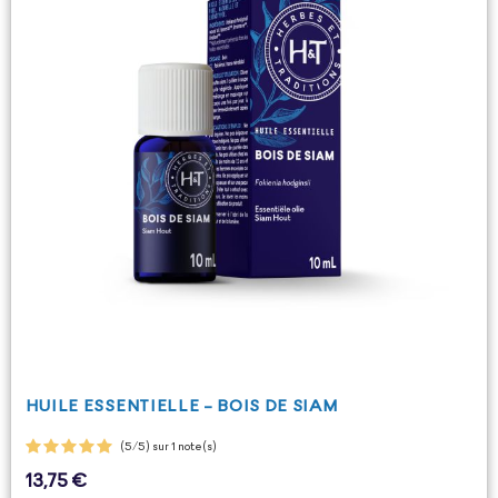
HUILE ESSENTIELLE - BOIS DE SIAM
(5/5) sur 1 note(s)
13,75 €
Prix