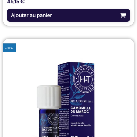
46,15 €
Prix
Ajouter au panier
-30%