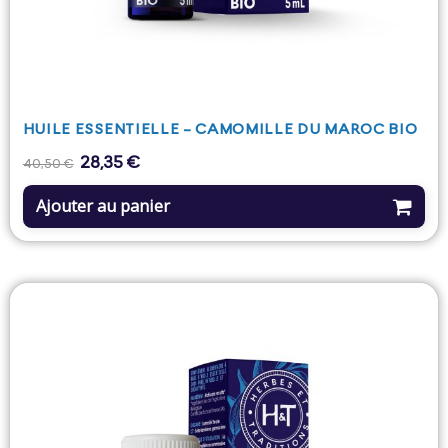
HUILE ESSENTIELLE - CAMOMILLE DU MAROC BIO
28,35 €
Prix
Prix
40,50 €
de
base
Ajouter au panier