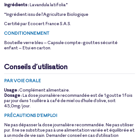
Ingrédients :
Lavandula latifolia*
*Ingrédient issu de l'Agriculture Biologique
Certifié par Ecocert France S.A.S.
CONDITIONNEMENT
Bouteille verre bleu – Capsule compte-gouttes sécurité
enfant – Etui en carton.
Conseils d’utilisation
PAR VOIE ORALE
Usage :
Complément alimentaire.
Dosage :
La dose journalière recommandée est de 1 goutte 1 fois
par jour dans 1 cuillère à café de miel ou d'huile d'olive, soit
45,0mg/jour.
PRÉCAUTIONS D'EMPLOI
Ne pas dépasser la dose journalière recommandée. Ne pas utiliser
pur. Il ne se substitue pas à une alimentation variée et équilibrée et
à un mode de vie sain. Demander conseil en cas d'utilisation