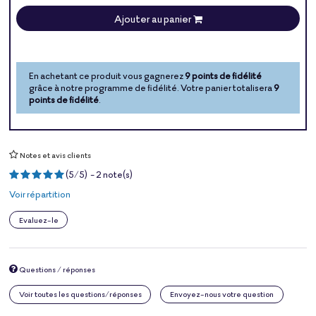
Ajouter au panier
En achetant ce produit vous gagnerez
9 points de fidélité
grâce à notre programme de fidélité. Votre panier totalisera
9
points de fidélité
.
Notes et avis clients
(
5
/
5
)
-
2
note(s)
Voir répartition
Evaluez-le
Questions / réponses
Voir toutes les questions/réponses
Envoyez-nous votre question