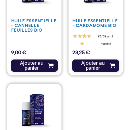
HUILE ESSENTIELLE
HUILE ESSENTIELLE
- CANNELLE
- CARDAMOME BIO
FEUILLES BIO
(5/5) sur 2
note(s)
9,00 €
23,25 €
Prix
Prix
Ajouter au
Ajouter au
panier
panier