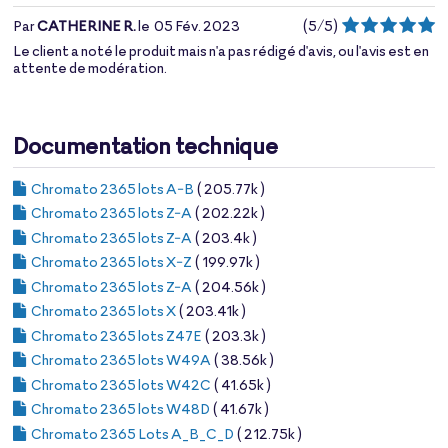
Par
CATHERINE R.
le
05 Fév. 2023
(
5
/
5
)
Le client a noté le produit mais n'a pas rédigé d'avis, ou l'avis est en
attente de modération.
Documentation technique
Chromato 2365 lots A-B
( 205.77k )
Chromato 2365 lots Z-A
( 202.22k )
Chromato 2365 lots Z-A
( 203.4k )
Chromato 2365 lots X-Z
( 199.97k )
Chromato 2365 lots Z-A
( 204.56k )
Chromato 2365 lots X
( 203.41k )
Chromato 2365 lots Z47E
( 203.3k )
Chromato 2365 lots W49A
( 38.56k )
Chromato 2365 lots W42C
( 41.65k )
Chromato 2365 lots W48D
( 41.67k )
Chromato 2365 Lots A_B_C_D
( 212.75k )