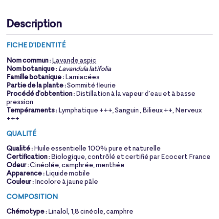
Description
FICHE D'IDENTITÉ
Nom commun :
Lavande aspic
Nom botanique :
Lavandula latifolia
Famille botanique :
Lamiacées
Partie de la plante :
Sommité fleurie
Procédé d'obtention :
Distillation à la vapeur d’eau et à basse
pression
Tempéraments :
Lymphatique +++, Sanguin , Bilieux ++, Nerveux
+++
QUALITÉ
Qualité :
Huile essentielle 100% pure et naturelle
Certification :
Biologique, contrôlé et certifié par Ecocert France
Odeur :
Cinéolée, camphrée, menthée
Apparence :
Liquide mobile
Couleur :
Incolore à jaune pâle
COMPOSITION
Chémotype :
Linalol, 1,8 cinéole, camphre