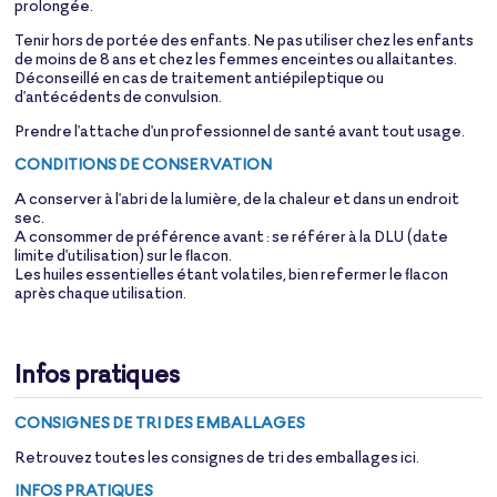
prolongée.
Tenir hors de portée des enfants. Ne pas utiliser chez les enfants
de moins de 8 ans et chez les femmes enceintes ou allaitantes.
Déconseillé en cas de traitement antiépileptique ou
d'antécédents de convulsion.
Prendre l'attache d'un professionnel de santé avant tout usage.
CONDITIONS DE CONSERVATION
A conserver à l'abri de la lumière, de la chaleur et dans un endroit
sec.
A consommer de préférence avant : se référer à la DLU (date
limite d'utilisation) sur le flacon.
Les huiles essentielles étant volatiles, bien refermer le flacon
après chaque utilisation.
Infos pratiques
CONSIGNES DE TRI DES EMBALLAGES
Retrouvez toutes les consignes de tri des emballages
ici
.
INFOS PRATIQUES