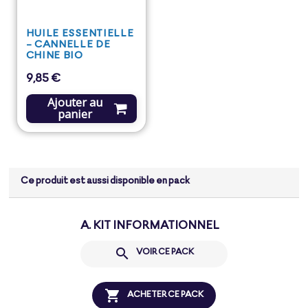
HUILE ESSENTIELLE
- CANNELLE DE
CHINE BIO
9,85 €
Prix
Ajouter au
panier
Ce produit est aussi disponible en pack
A. KIT INFORMATIONNEL

VOIR CE PACK

ACHETER CE PACK