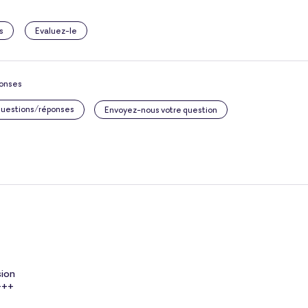
s
Evaluez-le
ponses
 questions/réponses
Envoyez-nous votre question
sion
+++