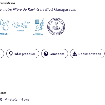
camphora
sur notre filière de Ravintsara Bio à Madagasacar.
n
Infos pratiques
Questions
Documentation
ients
5
)
-
9
note(s) -
4
avis