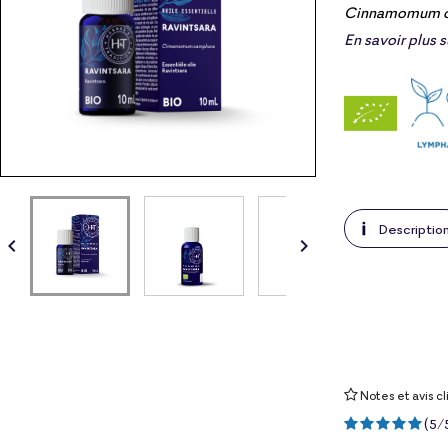
Cinnamomum 
En savoir plus 
Descriptio


Notes et avis cl
(
5
/