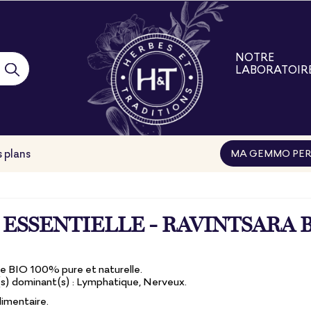
NOTRE
LABORATOIR
Notre laborat
Nos engage
Nos filières
Nos formatio
 plans
MA GEMMO PER
 ESSENTIELLE - RAVINTSARA 
le BIO 100% pure et naturelle.
) dominant(s) : Lymphatique, Nerveux.
imentaire.