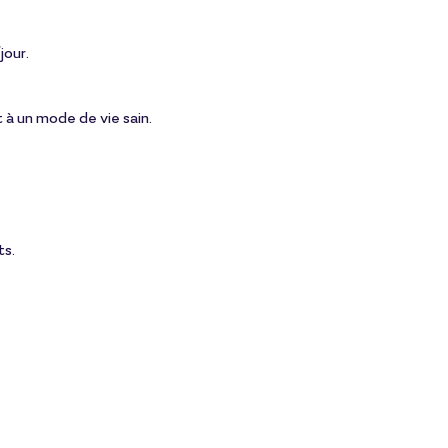
jour.
 à un mode de vie sain.
ts.