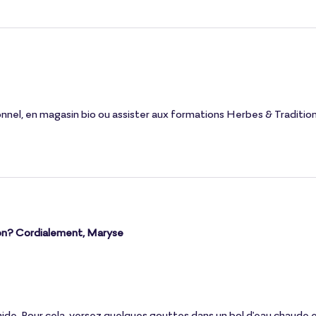
onnel, en magasin bio ou assister aux formations Herbes & Tradition
ation? Cordialement, Maryse
humide. Pour cela, versez quelques gouttes dans un bol d'eau chaude