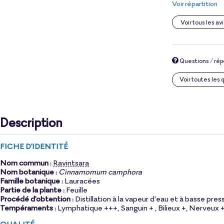
Voir répartition
Voir tous les avi
Questions / ré
Voir toutes les
Description
FICHE D'IDENTITÉ
Nom commun :
Ravintsara
Nom botanique :
Cinnamomum camphora
Famille botanique :
Lauracées
Partie de la plante :
Feuille
Procédé d'obtention :
Distillation à la vapeur d’eau et à basse pres
Tempéraments :
Lymphatique +++, Sanguin + , Bilieux +, Nerveux 
QUALITÉ