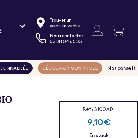
Trouver un
point de vente
E
Nous contacter
oire
03 28 04 65 25
ments
ns
Nos conseils
SONNALISÉE
DÉCOUVRIR MON RITUEL
BIO
Ref :
3100ADI
9,10 €
En stock