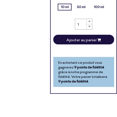
10 ml
30 ml
100 ml
Ajouter au panier
En achetant ce produit vous
gagnerez
9 points de fidélité
grâce à notre programme de
fidélité. Votre panier totalisera
9 points de fidélité
.