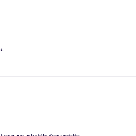
s.
 et recouvrez votre tête d'une serviette.