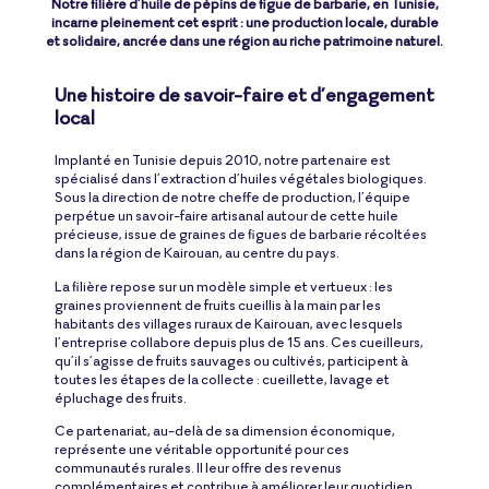
Notre filière d’huile de pépins de figue de barbarie, en Tunisie,
incarne pleinement cet esprit : une production locale, durable
et solidaire, ancrée dans une région au riche patrimoine naturel.
Une histoire de savoir-faire et d’engagement
local
Implanté en Tunisie depuis 2010, notre partenaire est
spécialisé dans l’extraction d’huiles végétales biologiques.
Sous la direction de notre cheffe de production, l’équipe
perpétue un savoir-faire artisanal autour de cette huile
précieuse, issue de graines de figues de barbarie récoltées
dans la région de Kairouan, au centre du pays.
La filière repose sur un modèle simple et vertueux : les
graines proviennent de fruits cueillis à la main par les
habitants des villages ruraux de Kairouan, avec lesquels
l’entreprise collabore depuis plus de 15 ans. Ces cueilleurs,
qu’il s’agisse de fruits sauvages ou cultivés, participent à
toutes les étapes de la collecte : cueillette, lavage et
épluchage des fruits.
Ce partenariat, au-delà de sa dimension économique,
représente une véritable opportunité pour ces
communautés rurales. Il leur offre des revenus
complémentaires et contribue à améliorer leur quotidien,