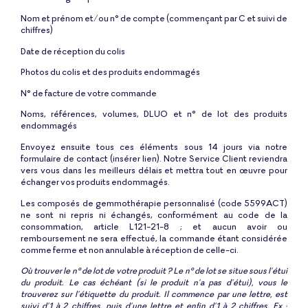
Nom et prénom et/ou n° de compte (commençant par C et suivi de
chiffres)
Date de réception du colis
Photos du colis et des produits endommagés
N° de facture de votre commande
Noms, références, volumes, DLUO et n° de lot des produits
endommagés
Envoyez ensuite tous ces éléments sous 14 jours via notre
formulaire de contact (insérer lien). Notre Service Client reviendra
vers vous dans les meilleurs délais et mettra tout en œuvre pour
échanger vos produits endommagés.
Les composés de gemmothérapie personnalisé (code 5599ACT)
ne sont ni repris ni échangés, conformément au code de la
consommation, article L121-21-8 ; et aucun avoir ou
remboursement ne sera effectué, la commande étant considérée
comme ferme et non annulable à réception de celle-ci.
Où trouver le n° de lot de votre produit ? Le n° de lot se situe sous l’étui
du produit. Le cas échéant (si le produit n’a pas d’étui), vous le
trouverez sur l’étiquette du produit. Il commence par une lettre, est
suivi d’1 à 2 chiffres, puis d’une lettre et enfin d’1 à 2 chiffres. Ex :