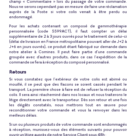
champ « Commentaire » lors du passage de votre commande.
Nous ne serons cependant pas en mesure de faire une réclamation
auprès de la Poste si votre colis venait à être perdu ou
endommagé.
Pour les achats contenant un composé de gemmothérapie
personnalisée (code 5599ACT), il faut compter un délai
supplémentaire de 2 à 3 jours ouvrés pour le traitement de celui-ci
(délai de livraison en France métropolitaine pouvant aller de J+2 à
J+6 en jours ouvrés), ce produit étant fabriqué sur demande dans
notre atelier à Comines. Il peut faire partie d’une commande
groupée avec d'autres produits, dans ce cas l’expédition de la
commande se fera à réception du composé personnalisé.
Retours
Si vous constatez que l’extérieur de votre colis est abimé ou
mouillé, il se peut que des flacons se soient cassés pendant le
transport. La première chose à faire est de refuser la réception du
colis. Il sera ainsi réacheminé dans nos locaux et nous traiterons le
litige directement avec le transporteur. Dès son retour et une fois
les dégâts constatés, nous mettrons tout en œuvre pour
reconditionner votre commande et vous la renvoyer dans les
meilleurs délais.
Si un ou plusieurs produits de votre commande sont endommagés
à réception, munissez-vous des éléments suivants pour pouvoir
ouvrir un litige auprès de notre Service Client sous 48h :