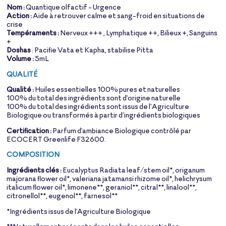
Nom :
Quantique olfactif - Urgence
Action :
Aide à retrouver calme et sang-froid en situations de
crise
Tempéraments :
Nerveux +++ , Lymphatique ++, Bilieux +, Sanguins
+
Doshas
: Pacifie Vata et Kapha, stabilise Pitta
Volume :
5mL
QUALITÉ
Qualité :
Huiles essentielles 100% pures et naturelles
100% du total des ingrédients sont d'origine naturelle
100% du total des ingrédients sont issus de l’Agriculture
Biologique ou transformés à partir d’ingrédients biologiques
Certification :
Parfum d'ambiance Biologique contrôlé par
ECOCERT Greenlife F32600.
COMPOSITION
Ingrédients clés :
Eucalyptus Radiata leaf/stem oil*, origanum
majorana flower oil*, valeriana jatamansi rhizome oil*, helichrysum
italicum flower oil*, limonene**, geraniol**, citral**, linalool**,
citronellol**, eugenol**, farnesol**
*Ingrédients issus de l'Agriculture Biologique