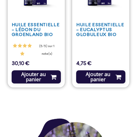
HUILE ESSENTIELLE
HUILE ESSENTIELLE
- LÉDON DU
- EUCALYPTUS
GROENLAND BIO
GLOBULEUX BIO
(5/5) sur 1
note(s)
30,10 €
4,75 €
Prix
Prix
Ajouter au
Ajouter au
panier
panier