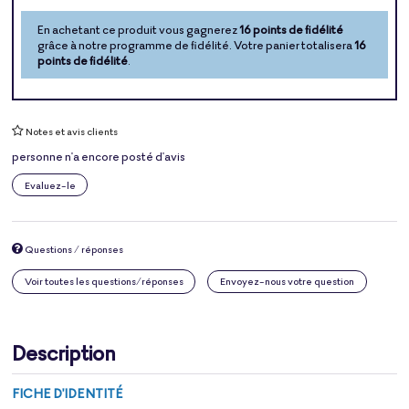
En achetant ce produit vous gagnerez
16 points de fidélité
grâce à notre programme de fidélité. Votre panier totalisera
16
points de fidélité
.
Notes et avis clients
personne n'a encore posté d'avis
Evaluez-le
Questions / réponses
Voir toutes les questions/réponses
Envoyez-nous votre question
Description
FICHE D'IDENTITÉ