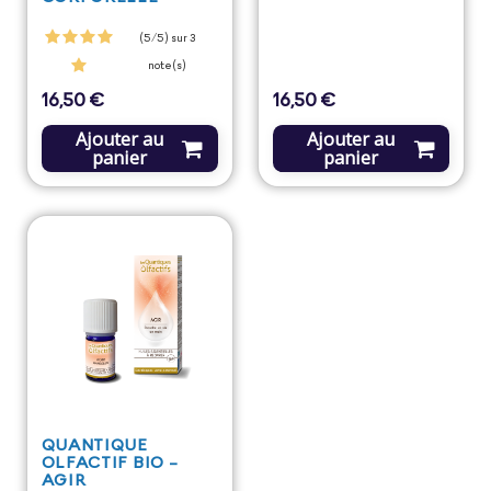
(5/5) sur 3
note(s)
16,50 €
16,50 €
Prix
Prix
Ajouter au
Ajouter au
panier
panier
QUANTIQUE
OLFACTIF BIO -
AGIR