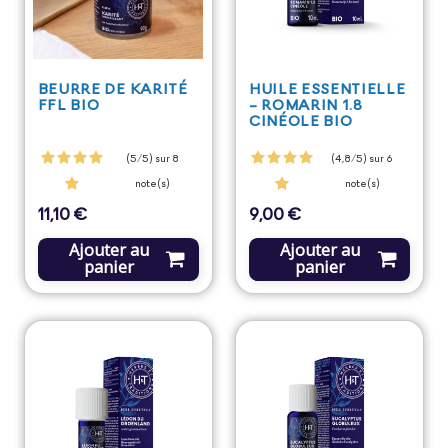
BEURRE DE KARITÉ
HUILE ESSENTIELLE
FFL BIO
- ROMARIN 1.8
CINÉOLE BIO
(5/5) sur 8
(4,8/5) sur 6
note(s)
note(s)
11,10 €
9,00 €
Prix
Prix
Ajouter au
Ajouter au
panier
panier