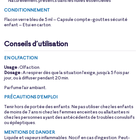
**Naturellement présents dans les huiles essentielles
CONDITIONNEMENT
Flacon verre bleu de 5 ml – Capsule compte-gouttes sécurité
enfant – Etui en carton.
Conseils d’utilisation
EN OLFACTION
Usage :
Olfaction.
Dosage :
A respirer dès que la situation l'exige, jusqu'à 5 fois par
jour, ou à diffuser pendant 20 min.
Parfume l'air ambiant.
PRÉCAUTIONS D'EMPLOI
Tenir hors de portée des enfants. Ne pas utiliser chez les enfants
de moins de 7 ans ni chez les femmes enceintes ou allaitantes ni
chez les personnes ayant des antécédents de troubles convulsifs
ou épileptiques.
MENTIONS DE DANGER
Liquide et vapeurs inflammables. Nocif en cas d'ingestion. Peut-