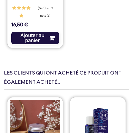
(5/5) sur 2
note(s)
16,50 €
Prix
Ajouter au
panier
LES CLIENTS QUI ONT ACHETÉ CE PRODUIT ONT
ÉGALEMENT ACHETÉ...