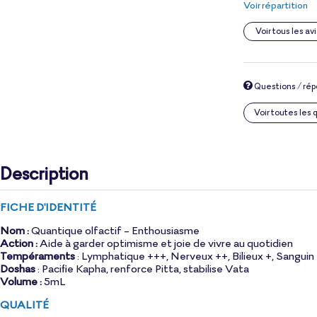
Voir répartition
Voir tous les avi
Questions / ré
Voir toutes les
Description
FICHE D'IDENTITÉ
Nom :
Quantique olfactif - Enthousiasme
Action :
Aide à garder optimisme et joie de vivre au quotidien
Tempéraments
: Lymphatique +++, Nerveux ++, Bilieux +, Sanguin
Doshas
: Pacifie Kapha, renforce Pitta, stabilise Vata
Volume :
5mL
QUALITÉ