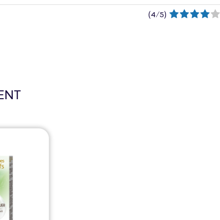
(
4
/
5
)
ENT