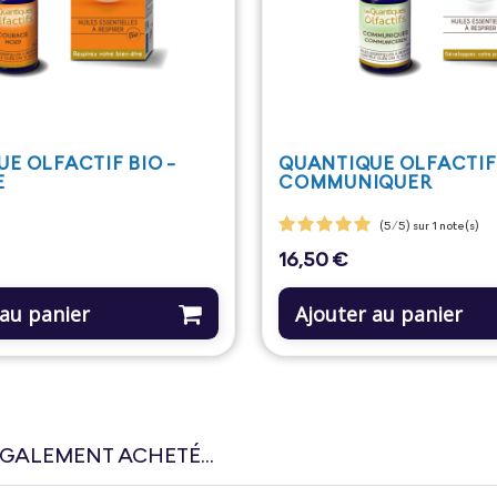
E OLFACTIF BIO -
QUANTIQUE OLFACTIF 
E
COMMUNIQUER
(5/5) sur 1 note(s)
16,50 €
Prix
 au panier
Ajouter au panier
ÉGALEMENT ACHETÉ...