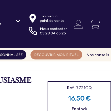
Trouver un
point de vente
E
Nous contacter
oire
03 28 04 65 25
ments
ns
Nos conseils
SONNALISÉE
DÉCOUVRIR MON RITUEL
USIASME
Ref :
7721CQ
16,50 €
En stock