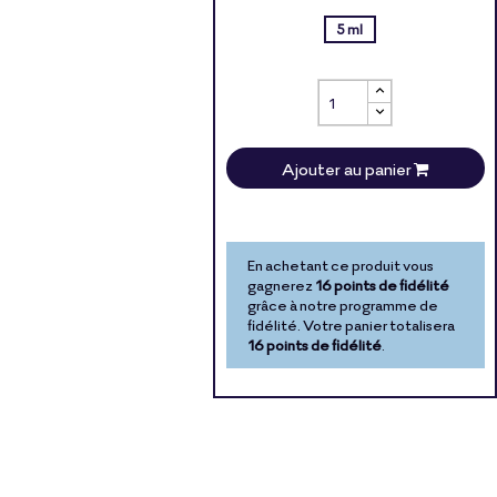
5 ml
Ajouter au panier
En achetant ce produit vous
gagnerez
16 points de fidélité
grâce à notre programme de
fidélité. Votre panier totalisera
16 points de fidélité
.