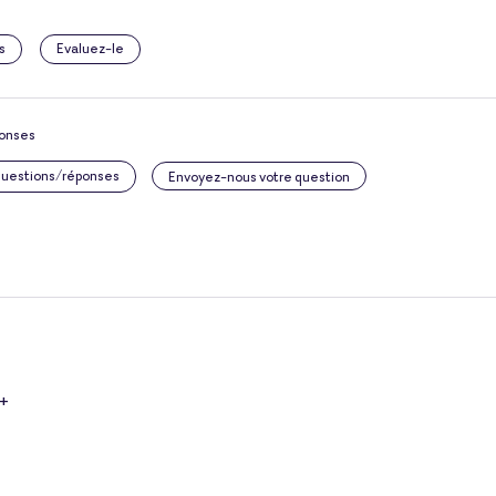
s
Evaluez-le
ponses
 questions/réponses
Envoyez-nous votre question
 +