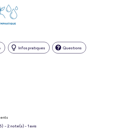
n
Infos pratiques
Questions
ients
5
)
-
2
note(s) -
1
avis