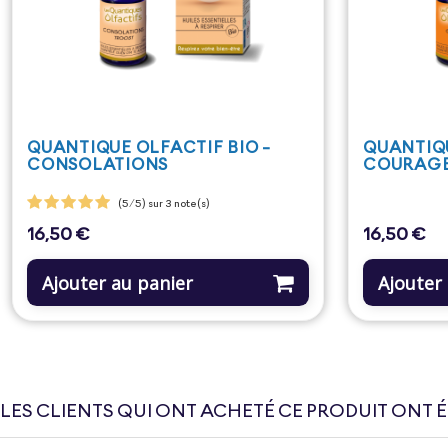
QUANTIQUE OLFACTIF BIO -
QUANTIQU
CONSOLATIONS
COURAG
(5/5) sur 3 note(s)
16,50 €
16,50 €
Prix
Prix
Ajouter au panier
Ajouter
LES CLIENTS QUI ONT ACHETÉ CE PRODUIT ONT 