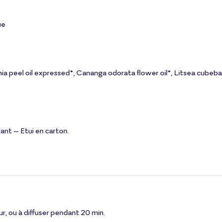
ue
ia peel oil expressed*, Cananga odorata flower oil*, Litsea cubeba f
nt – Etui en carton.
our, ou à diffuser pendant 20 min.