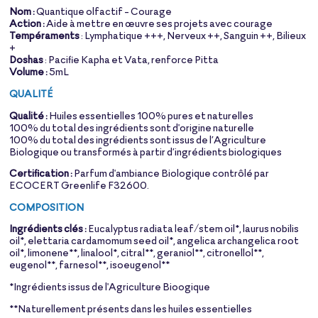
Nom :
Quantique olfactif - Courage
Action :
Aide à mettre en œuvre ses projets avec courage
Tempéraments
: Lymphatique +++, Nerveux ++, Sanguin ++, Bilieux
+
Doshas
: Pacifie Kapha et Vata, renforce Pitta
Volume :
5mL
QUALITÉ
Qualité :
Huiles essentielles 100% pures et naturelles
100% du total des ingrédients sont d'origine naturelle
100% du total des ingrédients sont issus de l’Agriculture
Biologique ou transformés à partir d’ingrédients biologiques
Certification :
Parfum d'ambiance Biologique contrôlé par
ECOCERT Greenlife F32600.
COMPOSITION
Ingrédients clés :
Eucalyptus radiata leaf/stem oil*, laurus nobilis
oil*, elettaria cardamomum seed oil*, angelica archangelica root
oil*, limonene**, linalool*, citral**, geraniol**, citronellol**,
eugenol**, farnesol**, isoeugenol**
*Ingrédients issus de l'Agriculture Bioogique
**Naturellement présents dans les huiles essentielles