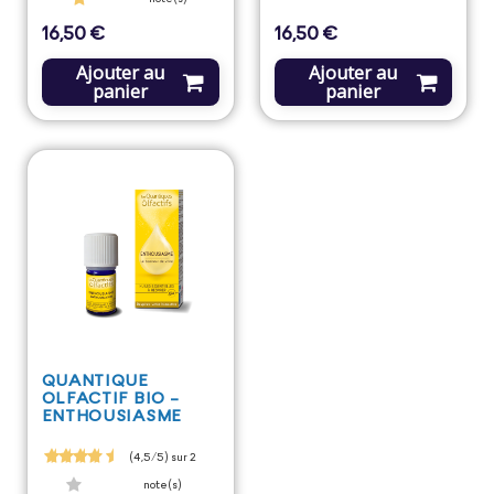
16,50 €
16,50 €
Prix
Prix
Ajouter au
Ajouter au
panier
panier
QUANTIQUE
OLFACTIF BIO -
ENTHOUSIASME
(4,5/5) sur 2
note(s)