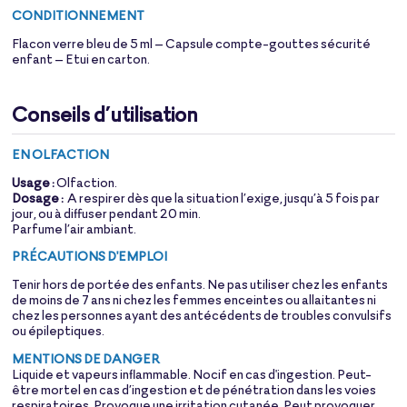
CONDITIONNEMENT
Flacon verre bleu de 5 ml – Capsule compte-gouttes sécurité
enfant – Etui en carton.
Conseils d’utilisation
EN OLFACTION
Usage :
Olfaction.
Dosage :
A respirer dès que la situation l’exige, jusqu’à 5 fois par
jour, ou à diffuser pendant 20 min.
Parfume l’air ambiant.
PRÉCAUTIONS D'EMPLOI
Tenir hors de portée des enfants. Ne pas utiliser chez les enfants
de moins de 7 ans ni chez les femmes enceintes ou allaitantes ni
chez les personnes ayant des antécédents de troubles convulsifs
ou épileptiques.
MENTIONS DE DANGER
Liquide et vapeurs inflammable. Nocif en cas d'ingestion. Peut-
être mortel en cas d’ingestion et de pénétration dans les voies
respiratoires. Provoque une irritation cutanée. Peut provoquer