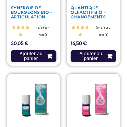
SYNERGIE DE
QUANTIQUE
BOURGEONS BIO -
OLFACTIF BIO -
ARTICULATION
CHANGEMENTS
(5/5) sur 1
(5/5) sur 2
note(s)
note(s)
30,05 €
16,50 €
Prix
Prix
Ajouter au
Ajouter au
panier
panier