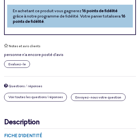
En achetant ce produit vous gagnerez
16 points de fidélité
grâce à notre programme de fidélité. Votre panier totalisera
16
points de fidélité
.
Notes et avis clients
personne n'a encore posté d'avis
Evaluez-le
Questions / réponses
Voir toutes les questions/réponses
Envoyez-nous votre question
Description
FICHE D'IDENTITÉ