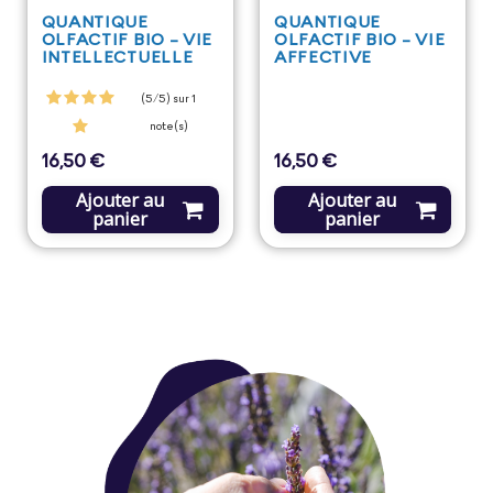
QUANTIQUE
QUANTIQUE
OLFACTIF BIO - VIE
OLFACTIF BIO - VIE
INTELLECTUELLE
AFFECTIVE
(5/5) sur 1
note(s)
16,50 €
16,50 €
Prix
Prix
Ajouter au
Ajouter au
panier
panier