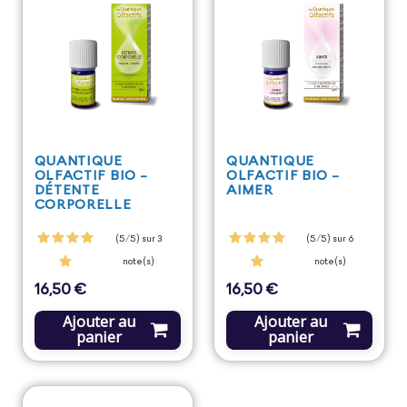
QUANTIQUE
QUANTIQUE
OLFACTIF BIO -
OLFACTIF BIO -
DÉTENTE
AIMER
CORPORELLE
(5/5) sur 3
(5/5) sur 6
note(s)
note(s)
16,50 €
16,50 €
Prix
Prix
Ajouter au
Ajouter au
panier
panier