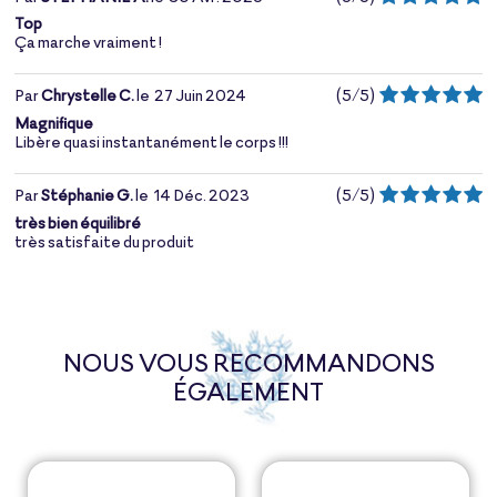
Top
Ça marche vraiment !
Par
Chrystelle C.
le
27 Juin 2024
(
5
/
5
)
Magnifique
Libère quasi instantanément le corps !!!
Par
Stéphanie G.
le
14 Déc. 2023
(
5
/
5
)
très bien équilibré
très satisfaite du produit
NOUS VOUS RECOMMANDONS
ÉGALEMENT