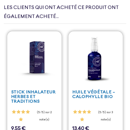
LES CLIENTS QUI ONT ACHETÉ CE PRODUIT ONT
ÉGALEMENT ACHETÉ...
STICK INHALATEUR
HUILE VÉGÉTALE -
HERBES ET
CALOPHYLLE BIO
TRADITIONS
(5/5) sur 2
(5/5) sur 3
note(s)
note(s)
9,55 €
13,40 €
Prix
Prix