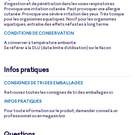
d’ingestion et de pénétration dans les voies respiratoires.
Provoque une irritation cutanée. Peut provoquer une allergie
cutanée. Provoque une sévère irritation des yeux. Très toxique
pour les organismes aquatiques. Nocif pour les organismes
aquatiques, entraîne des effets néfastes à long terme.
CONDITIONS DE CONSERVATION
A conserver à température ambiante.
Se référer à la DLU (date limite d'utilisation) sur le flacon.
Infos pratiques
CONSIGNES DE TRI DES EMBALLAGES
Retrouvez toutes les consignes de tri des emballages
ici
.
INFOS PRATIQUES
Pour toute information sur le produit, demander conseil à un
professionnel ou en magasin bio.
Questions