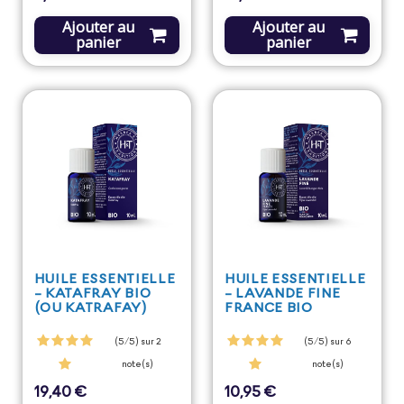
Ajouter au
Ajouter au
panier
panier
HUILE ESSENTIELLE
HUILE ESSENTIELLE
- KATAFRAY BIO
- LAVANDE FINE
(OU KATRAFAY)
FRANCE BIO
(5/5) sur 2
(5/5) sur 6
note(s)
note(s)
19,40 €
10,95 €
Prix
Prix