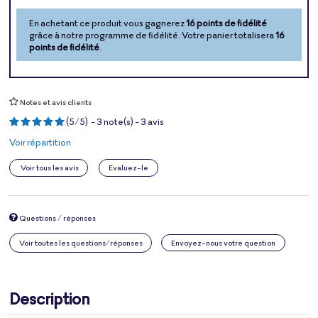
En achetant ce produit vous gagnerez
16 points de fidélité
grâce à notre programme de fidélité. Votre panier totalisera
16
points de fidélité
.
Notes et avis clients
(
5
/
5
)
-
3
note(s) -
3
avis
Voir répartition
Voir tous les avis
Evaluez-le
Questions / réponses
Voir toutes les questions/réponses
Envoyez-nous votre question
Description