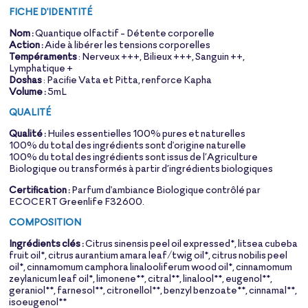
FICHE D'IDENTITÉ
Nom :
Quantique olfactif - Détente corporelle
Action :
Aide à libérer les tensions corporelles
Tempéraments
: Nerveux +++, Bilieux +++, Sanguin ++,
Lymphatique +
Doshas
: Pacifie Vata et Pitta, renforce Kapha
Volume :
5mL
QUALITÉ
Qualité :
Huiles essentielles 100% pures et naturelles
100% du total des ingrédients sont d'origine naturelle
100% du total des ingrédients sont issus de l’Agriculture
Biologique ou transformés à partir d’ingrédients biologiques
Certification :
Parfum d'ambiance Biologique contrôlé par
ECOCERT Greenlife F32600.
COMPOSITION
Ingrédients clés :
Citrus sinensis peel oil expressed*, litsea cubeba
fruit oil*, citrus aurantium amara leaf/twig oil*, citrus nobilis peel
oil*, cinnamomum camphora linalooliferum wood oil*, cinnamomum
zeylanicum leaf oil*, limonene**, citral**, linalool**, eugenol**,
geraniol**, farnesol**, citronellol**, benzyl benzoate**, cinnamal**,
isoeugenol**