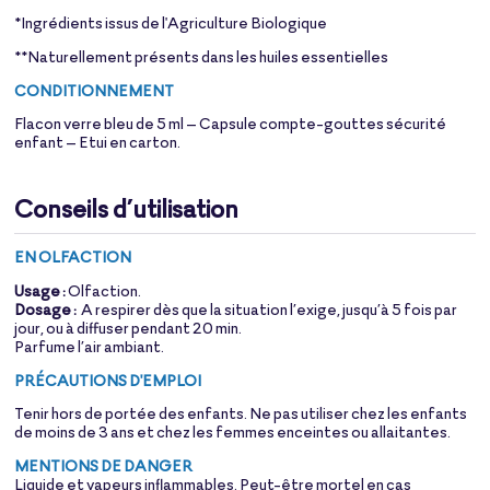
*Ingrédients issus de l'Agriculture Biologique
**Naturellement présents dans les huiles essentielles
CONDITIONNEMENT
Flacon verre bleu de 5 ml – Capsule compte-gouttes sécurité
enfant – Etui en carton.
Conseils d’utilisation
EN OLFACTION
Usage :
Olfaction.
Dosage :
A respirer dès que la situation l’exige, jusqu’à 5 fois par
jour, ou à diffuser pendant 20 min.
Parfume l’air ambiant.
PRÉCAUTIONS D'EMPLOI
Tenir hors de portée des enfants. Ne pas utiliser chez les enfants
de moins de 3 ans et chez les femmes enceintes ou allaitantes.
MENTIONS DE DANGER
Liquide et vapeurs inflammables. Peut-être mortel en cas