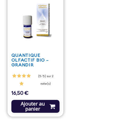
QUANTIQUE
OLFACTIF BIO -
GRANDIR
(5/5) sur 2
note(s)
16,50 €
Prix
Ajouter au
panier