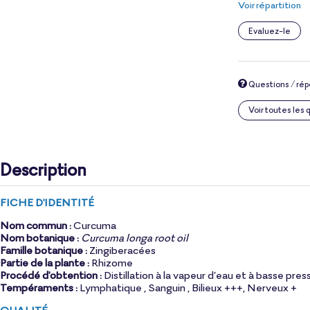
Voir répartition
Evaluez-le
Questions / ré
Voir toutes les
Description
FICHE D'IDENTITÉ
Nom commun :
Curcuma
Nom botanique :
Curcuma longa root oil
Famille botanique :
Zingiberacées
Partie de la plante :
Rhizome
Procédé d'obtention :
Distillation à la vapeur d’eau et à basse pres
Tempéraments :
Lymphatique , Sanguin , Bilieux +++, Nerveux +
QUALITÉ