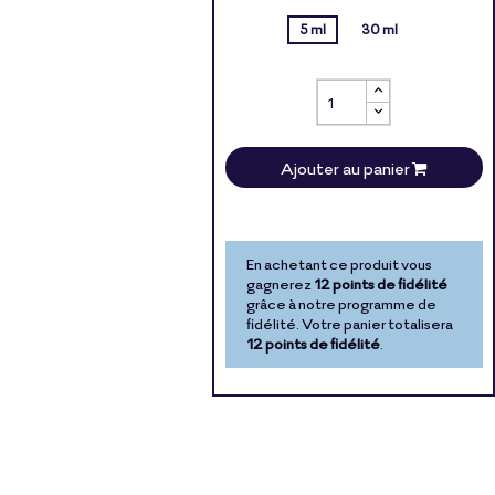
5 ml
30 ml
Ajouter au panier
En achetant ce produit vous
gagnerez
12 points de fidélité
grâce à notre programme de
fidélité. Votre panier totalisera
12 points de fidélité
.