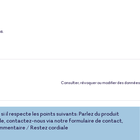
s.
Consulter, révoquer ou modifier des données
si il respecte les points suivants: Parlez du produit
e, contactez-nous via notre formulaire de contact,
commentaire / Restez cordiale