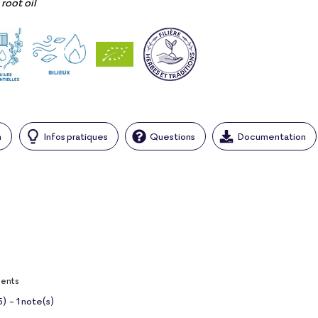
root oil
n
Infos pratiques
Questions
Documentation
ients
5
)
-
1
note(s)