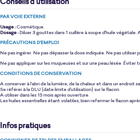
Conseils d’utilisation
PAR VOIE EXTERNE
Usage :
Cosmétique.
Dosage :
Diluer 3 gouttes dans 1 cuillère à soupe d
'huile végétale
. 
PRÉCAUTIONS D'EMPLOI
Ne pas ingérer. Ne pas dépasser la dose indiquée. Ne pas utiliser p
Ne pas appliquer sur les muqueuses et sur une peau lésée. Éviter to
CONDITIONS DE CONSERVATION
A conserver à l'abri de la lumière, de la chaleur et dans un endroit s
Se référer à la DLU (date limite d'utilisation) sur le flacon.
A utiliser dans les 15 mois après ouverture.
Les huiles essentielles étant volatiles, bien refermer le flacon aprè
Infos pratiques
CONSIGNES DE TRI DES EMBALLAGES