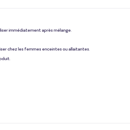
utiliser immédiatement après mélange.
liser chez les femmes enceintes ou allaitantes.
oduit.