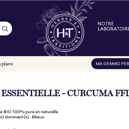
NOTRE
LABORATOIR
Notre laborat
Nos engage
Nos filières
Nos formatio
 plans
MA GEMMO PER
 ESSENTIELLE - CURCUMA FFL
le BIO 100% pure et naturelle.
 dominant(s) : Bilieux.