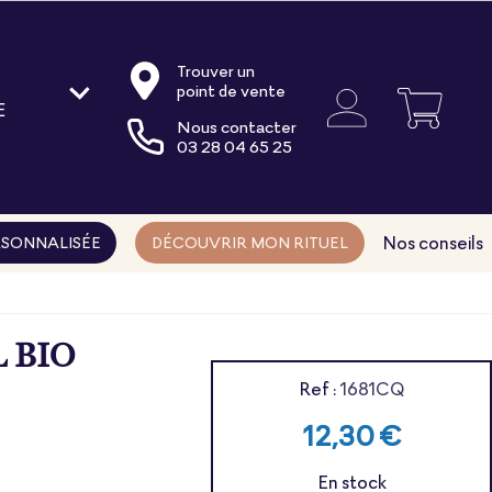
Trouver un
point de vente
E
Nous contacter
oire
03 28 04 65 25
ments
ns
Nos conseils
SONNALISÉE
DÉCOUVRIR MON RITUEL
 BIO
Ref :
1681CQ
12,30 €
En stock