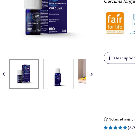
Curcuma longa 
Descriptio


Notes et avis cl
(
5
/