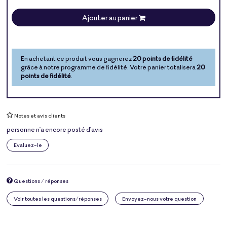
Ajouter au panier
En achetant ce produit vous gagnerez
20 points de fidélité
grâce à notre programme de fidélité. Votre panier totalisera
20
points de fidélité
.
Notes et avis clients
personne n'a encore posté d'avis
Evaluez-le
Questions / réponses
Voir toutes les questions/réponses
Envoyez-nous votre question