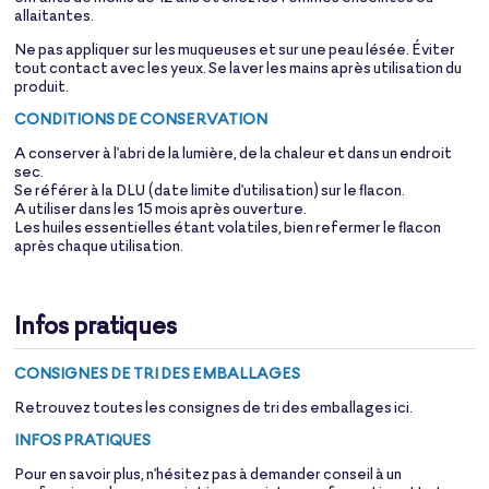
allaitantes.
Ne pas appliquer sur les muqueuses et sur une peau lésée. Éviter
tout contact avec les yeux. Se laver les mains après utilisation du
produit.
CONDITIONS DE CONSERVATION
A conserver à l'abri de la lumière, de la chaleur et dans un endroit
sec.
Se référer à la DLU (date limite d'utilisation) sur le flacon.
A utiliser dans les 15 mois après ouverture.
Les huiles essentielles étant volatiles, bien refermer le flacon
après chaque utilisation.
Infos pratiques
CONSIGNES DE TRI DES EMBALLAGES
Retrouvez toutes les consignes de tri des emballages
ici
.
INFOS PRATIQUES
Pour en savoir plus, n'hésitez pas à demander conseil à un