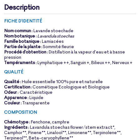
Description
FICHE D'IDENTITÉ
Nom commun :
Lavande stoechade
Nom botanique :
Lavandula stoechas
Famille botanique :
Lamiacées
Partie de la plante :
Sommité fleurie
Procédé d'obtention :
Distillation à la vapeur d’eau et à basse
pression
Tempéraments :
Lymphatique ++, Sanguin +, Bilieux ++, Nerveux +
QUALITÉ
Qualité :
Huile essentielle 100% pure et naturelle
Certification :
Cosmétique Ecologique et Biologique
Odeur :
Caractéristique
Apparence :
Liquide
Couleur :
Transparente
COMPOSITION
Chémotype :
Fenchone, camphre
Ingrédients :
Lavandula stoechas flower/stem extract*,
Camphor**, Pinene**, Linalool**, Limonene**, Terpinolene**,
Terpineol**, Beta-caryophyllene**