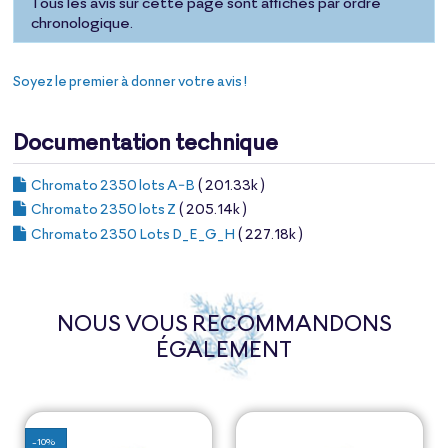
Tous les avis sur cette page sont affichés par ordre
chronologique.
Soyez le premier à donner votre avis !
Documentation technique
Chromato 2350 lots A-B
( 201.33k )
Chromato 2350 lots Z
( 205.14k )
Chromato 2350 Lots D_E_G_H
( 227.18k )
NOUS VOUS RECOMMANDONS
ÉGALEMENT
-10%