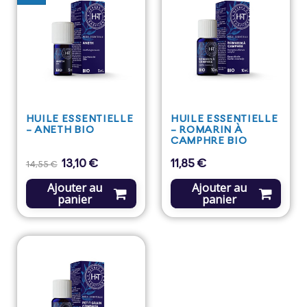
HUILE ESSENTIELLE
HUILE ESSENTIELLE
- ANETH BIO
- ROMARIN À
CAMPHRE BIO
13,10 €
11,85 €
Prix
Prix
Prix
14,55 €
de
base
Ajouter au
Ajouter au
panier
panier