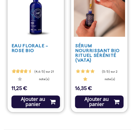
EAU FLORALE -
SÉRUM
ROSE BIO
NOURRISSANT BIO
RITUEL SÉRÉNITÉ
(VATA)
(4,6/5) sur 21
(5/5) sur 2
note(s)
note(s)
11,25 €
16,35 €
Prix
Prix
Ajouter au
Ajouter au
panier
panier