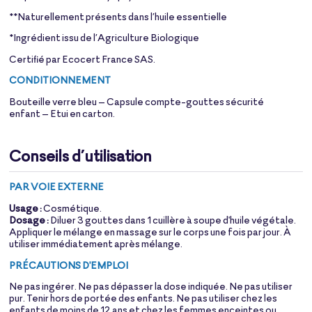
**Naturellement présents dans l’huile essentielle
*Ingrédient issu de l’Agriculture Biologique
Certifié par Ecocert France SAS.
CONDITIONNEMENT
Bouteille verre bleu – Capsule compte-gouttes sécurité
enfant – Etui en carton.
Conseils d’utilisation
PAR VOIE EXTERNE
Usage :
Cosmétique.
Dosage :
Diluer 3 gouttes dans 1 cuillère à soupe d'
huile végétale
.
Appliquer le mélange en massage sur le corps une fois par jour. À
utiliser immédiatement après mélange.
PRÉCAUTIONS D'EMPLOI
Ne pas ingérer. Ne pas dépasser la dose indiquée. Ne pas utiliser
pur. Tenir hors de portée des enfants. Ne pas utiliser chez les
enfants de moins de 12 ans et chez les femmes enceintes ou