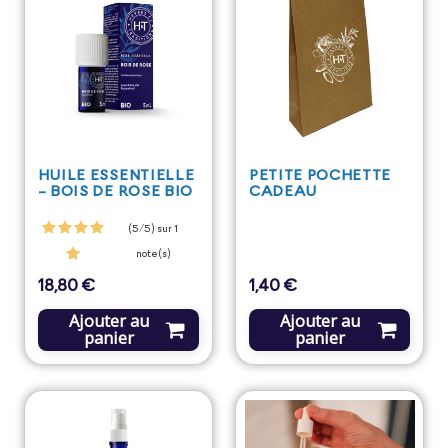
HUILE ESSENTIELLE
PETITE POCHETTE
- BOIS DE ROSE BIO
CADEAU
(5/5) sur 1
note(s)
18,80 €
1,40 €
Prix
Prix
Ajouter au
Ajouter au
panier
panier