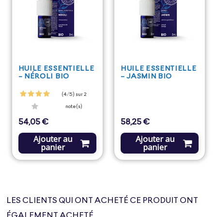
HUILE ESSENTIELLE
HUILE ESSENTIELLE
- NÉROLI BIO
- JASMIN BIO
(4/5) sur 2
note(s)
54,05 €
58,25 €
Prix
Prix
Ajouter au
Ajouter au
panier
panier
LES CLIENTS QUI ONT ACHETÉ CE PRODUIT ONT
ÉGALEMENT ACHETÉ...