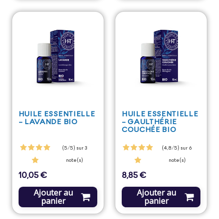
HUILE ESSENTIELLE
HUILE ESSENTIELLE
- LAVANDE BIO
- GAULTHÉRIE
COUCHÉE BIO
(5/5) sur 3
(4,8/5) sur 6
note(s)
note(s)
10,05 €
8,85 €
Prix
Prix
Ajouter au
Ajouter au
panier
panier