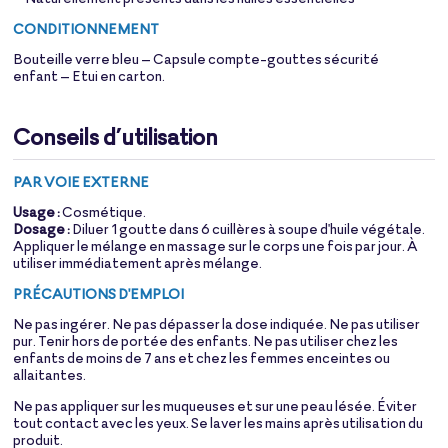
CONDITIONNEMENT
Bouteille verre bleu – Capsule compte-gouttes sécurité
enfant – Etui en carton.
Conseils d’utilisation
PAR VOIE EXTERNE
Usage :
Cosmétique.
Dosage :
Diluer 1 goutte dans 6 cuillères à soupe d
'huile végétale
.
Appliquer le mélange en massage sur le corps une fois par jour. À
utiliser immédiatement après mélange.
PRÉCAUTIONS D'EMPLOI
Ne pas ingérer. Ne pas dépasser la dose indiquée. Ne pas utiliser
pur. Tenir hors de portée des enfants. Ne pas utiliser chez les
enfants de moins de 7 ans et chez les femmes enceintes ou
allaitantes.
Ne pas appliquer sur les muqueuses et sur une peau lésée. Éviter
tout contact avec les yeux. Se laver les mains après utilisation du
produit.