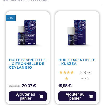
-10%
HUILE ESSENTIELLE
HUILE ESSENTIELLE
- CITRONNELLE DE
- KUNZEA
CEYLAN BIO
(5/5) sur 1
note(s)
20,07 €
15,55 €
Prix
Prix
Prix
22,30 €
de
base
Ajouter au
Ajouter au
panier
panier