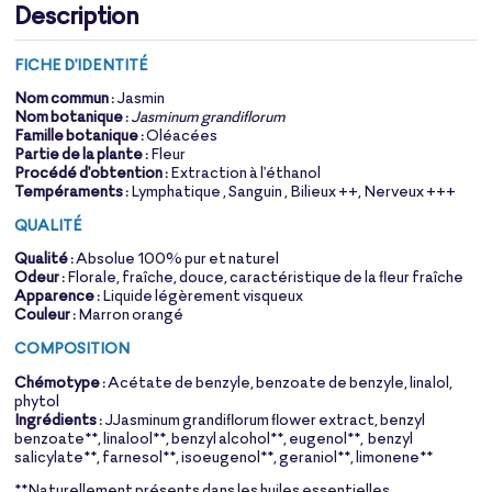
Description
FICHE D'IDENTITÉ
Nom commun :
Jasmin
Nom botanique :
Jasminum grandiflorum
Famille botanique :
Oléac
ées
Partie de la plante :
Fleur
Procédé d'obtention :
Extraction à l'éthanol
Tempéraments :
Lymphatique , Sanguin , Bilieux ++, Nerveux +++
QUALITÉ
Qualité :
Absolue 100% pur et naturel
Odeur :
Florale, fraîche, douce, caractéristique de la fleur fraîche
Apparence :
Liquide légèrement visqueux
Couleur :
Marron orangé
COMPOSITION
Chémotype :
Acétate de benzyle, benzoate de benzyle, linalol,
phytol
Ingrédients :
JJasminum grandiflorum flower extract, benzyl
benzoate**, linalool**, benzyl alcohol**, eugenol**, benzyl
salicylate**, farnesol**, isoeugenol**, geraniol**, limonene**
**Naturellement présents dans les huiles essentielles