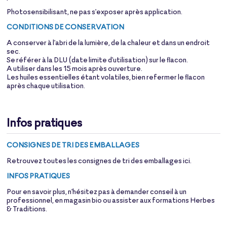
Photosensibilisant, ne pas s'exposer après application.
CONDITIONS DE CONSERVATION
A conserver à l'abri de la lumière, de la chaleur et dans un endroit
sec.
Se référer à la DLU (date limite d'utilisation) sur le flacon.
A utiliser dans les 15 mois après ouverture.
Les huiles essentielles étant volatiles, bien refermer le flacon
après chaque utilisation.
Infos pratiques
CONSIGNES DE TRI DES EMBALLAGES
Retrouvez toutes les consignes de tri des emballages
ici
.
INFOS PRATIQUES
Pour en savoir plus, n'hésitez pas à demander conseil à un
professionnel, en magasin bio ou assister aux formations Herbes
& Traditions.