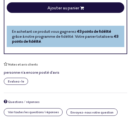
Ajouter au panier
En achetant ce produit vous gagnerez
43 points de fidélité
grâce à notre programme de fidélité. Votre panier totalisera
43
points de fidélité
.
Notes et avis clients
personne n'a encore posté d'avis
Evaluez-le
Questions / réponses
Voir toutes les questions/réponses
Envoyez-nous votre question