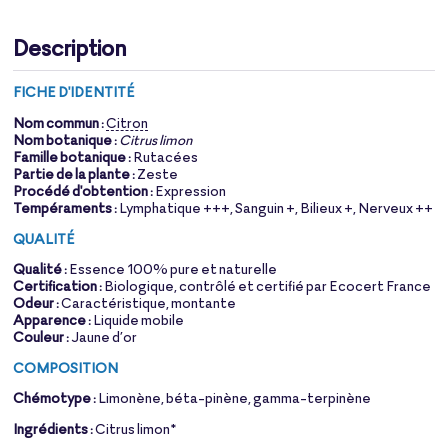
Description
FICHE D'IDENTITÉ
Nom commun :
Citron
Nom botanique :
Citrus limon
Famille botanique :
Rutacées
Partie de la plante :
Zeste
Procédé d'obtention :
Expression
Tempéraments :
Lymphatique +++, Sanguin +, Bilieux +, Nerveux ++
QUALITÉ
Qualité :
Essence 100% pure et naturelle
Certification :
Biologique, contrôlé et certifié par Ecocert France
Odeur :
Caractéristique, montante
Apparence :
Liquide mobile
Couleur :
Jaune d’or
COMPOSITION
Chémotype :
Limonène, béta-pinène, gamma-terpinène
Ingrédients :
Citrus limon*