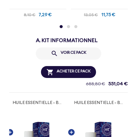
7,29 €
11,75 €
8,10 €
13,05 €
A. KIT INFORMATIONNEL

VOIR CE PACK

ACHETER CE PACK
551,04 €
688,80 €
HUILE ESSENTIELLE - BASILIC TROPICAL BIO
HUILE ESSENTIELLE - BOLDO