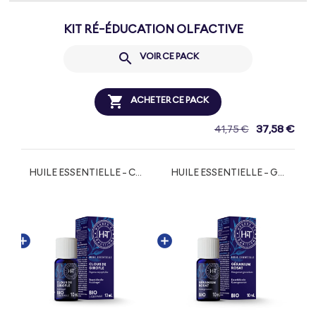
KIT RÉ-ÉDUCATION OLFACTIVE

VOIR CE PACK

ACHETER CE PACK
37,58 €
41,75 €
CITRON BIO
HUILE ESSENTIELLE - CLOUS DE GIROFLE BIO FFL
HUILE ESSENTIELLE - GÉRANIUM ROSAT BIO