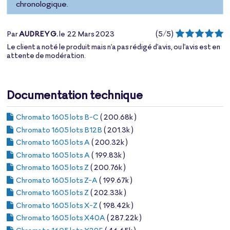
chronologique.
Par
AUDREY G.
le
22 Mars 2023
(
5
/
5
)
Le client a noté le produit mais n'a pas rédigé d'avis, ou l'avis est en
attente de modération.
Documentation technique
Chromato 1605 lots B-C
( 200.68k )
Chromato 1605 lots B12B
( 201.3k )
Chromato 1605 lots A
( 200.32k )
Chromato 1605 lots A
( 199.83k )
Chromato 1605 lots Z
( 200.76k )
Chromato 1605 lots Z-A
( 199.67k )
Chromato 1605 lots Z
( 202.33k )
Chromato 1605 lots X-Z
( 198.42k )
Chromato 1605 lots X40A
( 287.22k )