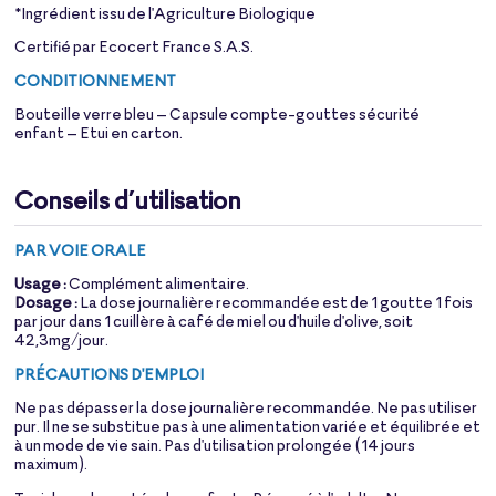
*Ingrédient issu de l'Agriculture Biologique
Certifié par Ecocert France S.A.S.
CONDITIONNEMENT
Bouteille verre bleu – Capsule compte-gouttes sécurité
enfant – Etui en carton.
Conseils d’utilisation
PAR VOIE ORALE
Usage :
Complément alimentaire.
Dosage :
La dose journalière recommandée est de 1 goutte 1 fois
par jour dans 1 cuillère à café de miel ou d'huile d'olive, soit
42,3mg/jour.
PRÉCAUTIONS D'EMPLOI
Ne pas dépasser la dose journalière recommandée. Ne pas utiliser
pur. Il ne se substitue pas à une alimentation variée et équilibrée et
à un mode de vie sain. Pas d'utilisation prolongée (14 jours
maximum).