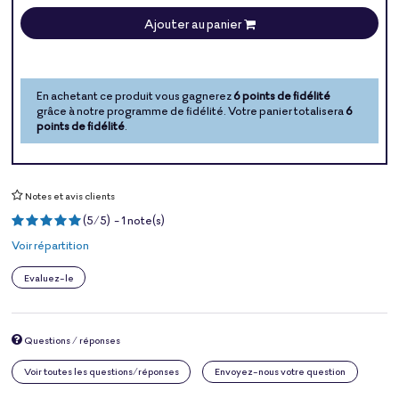
Ajouter au panier
En achetant ce produit vous gagnerez
6 points de fidélité
grâce à notre programme de fidélité. Votre panier totalisera
6
points de fidélité
.
Notes et avis clients
(
5
/
5
)
-
1
note(s)
Voir répartition
Evaluez-le
Questions / réponses
Voir toutes les questions/réponses
Envoyez-nous votre question