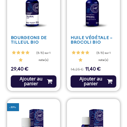
BOURGEONS DE
HUILE VÉGÉTALE -
TILLEUL BIO
BROCOLI BIO
(5/5) sur 1
(5/5) sur 1
note(s)
note(s)
29,40 €
11,40 €
Prix
Prix
Prix
14,25 €
de
base
Ajouter au
Ajouter au
panier
panier
-30%