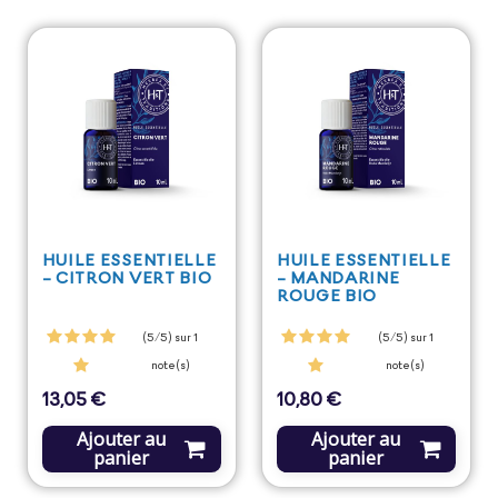
HUILE ESSENTIELLE
HUILE ESSENTIELLE
- CITRON VERT BIO
- MANDARINE
ROUGE BIO
(5/5) sur 1
(5/5) sur 1
note(s)
note(s)
13,05 €
10,80 €
Prix
Prix
Ajouter au
Ajouter au
panier
panier