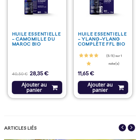
HUILE ESSENTIELLE
HUILE ESSENTIELLE
- CAMOMILLE DU
- YLANG-YLANG
MAROC BIO
COMPLÈTE FFL BIO
(5/5) sur 1
note(s)
28,35 €
11,65 €
Prix
Prix
Prix
40,50 €
de
base
Ajouter au
Ajouter au
panier
panier
ARTICLES LIÉS