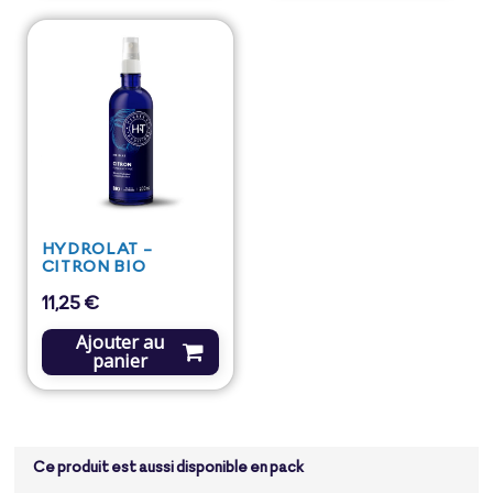
HYDROLAT -
CITRON BIO
11,25 €
Prix
Ajouter au
panier
Ce produit est aussi disponible en pack