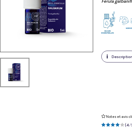
Ferula galbanif
Descriptio
Notes et avis cl
(
4
/