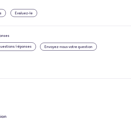
s
Evaluez-le
ponses
 questions/réponses
Envoyez-nous votre question
sion