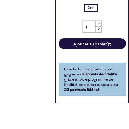
5 ml
Ajouter au panier
En achetant ce produit vous
gagnerez
23 points de fidélité
grâce à notre programme de
fidélité. Votre panier totalisera
23 points de fidélité
.