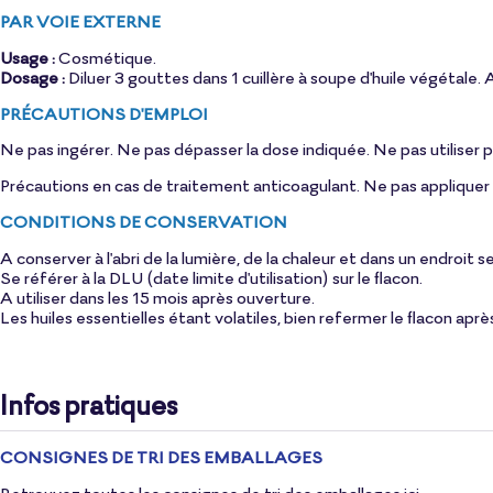
PAR VOIE EXTERNE
Usage :
Cosmétique.
Dosage :
Diluer 3 gouttes dans 1 cuillère à soupe d'
huile végétale
. 
PRÉCAUTIONS D'EMPLOI
Ne pas ingérer. Ne pas dépasser la dose indiquée. Ne pas utiliser p
Précautions en cas de traitement anticoagulant. Ne pas appliquer s
CONDITIONS DE CONSERVATION
A conserver à l'abri de la lumière, de la chaleur et dans un endroit s
Se référer à la DLU (date limite d'utilisation) sur le flacon.
A utiliser dans les 15 mois après ouverture.
Les huiles essentielles étant volatiles, bien refermer le flacon aprè
Infos pratiques
CONSIGNES DE TRI DES EMBALLAGES
Retrouvez toutes les consignes de tri des emballages
ici
.