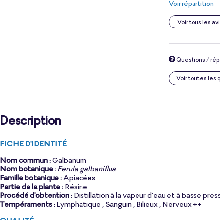
Voir répartition
Voir tous les avi
Questions / ré
Voir toutes les
Description
FICHE D'IDENTITÉ
Nom commun :
Galbanum
Nom botanique :
Ferula galbaniflua
Famille botanique :
Apiac
ées
Partie de la plante :
Résine
Procédé d'obtention :
Distillation à la vapeur d’eau et à basse pres
Tempéraments :
Lymphatique , Sanguin , Bilieux , Nerveux ++
QUALITÉ