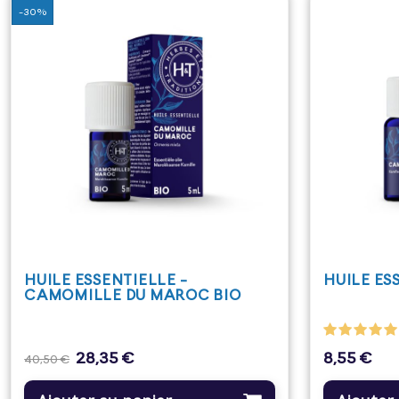
-30%
HUILE ESSENTIELLE -
HUILE ES
CAMOMILLE DU MAROC BIO
28,35 €
8,55 €
Prix
Prix
Prix
40,50 €
de
base