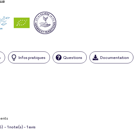
lua
n
Infos pratiques
Questions
Documentation
ients
5
)
-
1
note(s) -
1
avis