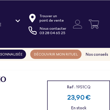
Trouver un
point de vente
E
Nous contacter
oire
03 28 04 65 25
ments
ns
Nos conseils
SONNALISÉE
DÉCOUVRIR MON RITUEL
IO
Ref :
1951CQ
23,90 €
En stock