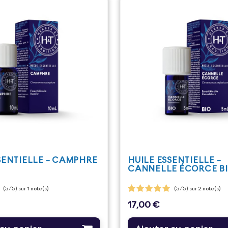
SENTIELLE - CAMPHRE
HUILE ESSENTIELLE -
CANNELLE ÉCORCE B
(5/5) sur 1 note(s)
(5/5) sur 2 note(s)
17,00 €
Prix