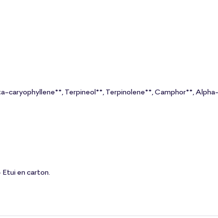
eta-caryophyllene**, Terpineol**, Terpinolene**, Camphor**, Alpha-
Etui en carton.