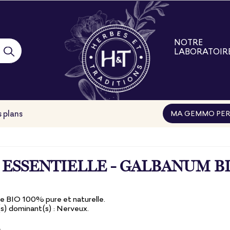
NOTRE
LABORATOIR
Notre laborat
Nos engage
Nos filières
Nos formatio
 plans
MA GEMMO PER
 ESSENTIELLE - GALBANUM B
le BIO 100% pure et naturelle.
) dominant(s) : Nerveux.