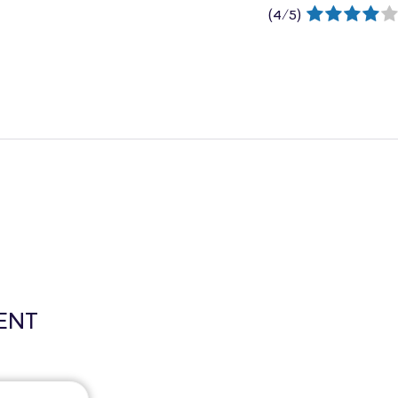
(
4
/
5
)
ENT