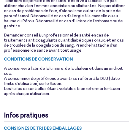
Tenir hors de portée des enfants. Réservé à l'adulte. Ne pas
utiliser chez les femmes enceintes ou allaitantes. Ne pas utiliser
en cas de problèmes de foie, d'alcoolisme ou lors de la prise de
paracétamol. Déconseillé en cas d'allergie à la cannelle ou au
baume du Pérou. Déconseillé en cas d'ulcère de l'estomac ou de
gastrite.
Demander conseil à un professionnel de santé en cas de
traitements anticoagulants ou antidiabétiques oraux, et en cas
de troubles de la coagulation du sang. Prendre l’attache d’un
professionnel de santé avant tout usage.
CONDITIONS DE CONSERVATION
A conserver à l'abri de la lumière, de la chaleur et dans un endroit
sec.
A consommer de préférence avant : se référer à la DLU (date
limite d'utilisation) sur le flacon.
Les huiles essentielles étant volatiles, bien refermer le flacon
après chaque utilisation.
Infos pratiques
CONSIGNES DE TRI DES EMBALLAGES