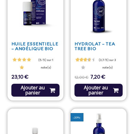
HUILE ESSENTIELLE
HYDROLAT - TEA
- ANGÉLIQUE BIO
TREE BIO
(5/5) sur 1
(3,7/5) sur 3
note(s)
note(s)
23,10 €
7,20 €
Prix
Prix
Prix
12,00 €
de
base
Ajouter au
Ajouter au
panier
panier
-20%