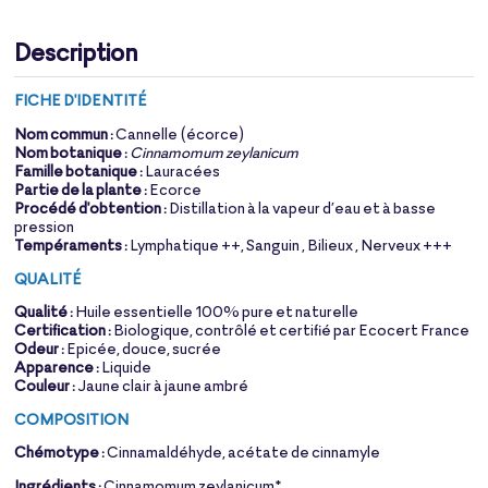
Description
FICHE D'IDENTITÉ
Nom commun :
Cannelle (écorce)
Nom botanique :
Cinnamomum zeylanicum
Famille botanique :
Lauracées
Partie de la plante :
Ecorce
Procédé d'obtention :
Distillation à la vapeur d’eau et à basse
pression
Tempéraments :
Lymphatique ++, Sanguin , Bilieux , Nerveux +++
QUALITÉ
Qualité :
Huile essentielle 100% pure et naturelle
Certification :
Biologique, contrôlé et certifié par Ecocert France
Odeur :
Epicée, douce, sucrée
Apparence :
Liquide
Couleur :
Jaune clair à jaune ambré
COMPOSITION
Chémotype :
Cinnamaldéhyde, acétate de cinnamyle
Ingrédients :
Cinnamomum zeylanicum*