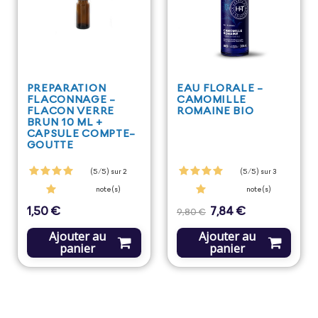
PREPARATION
EAU FLORALE -
FLACONNAGE -
CAMOMILLE
FLACON VERRE
ROMAINE BIO
BRUN 10 ML +
CAPSULE COMPTE-
GOUTTE
(5/5) sur 2
(5/5) sur 3
note(s)
note(s)
1,50 €
7,84 €
Prix
Prix
Prix
9,80 €
de
base
Ajouter au
Ajouter au
panier
panier