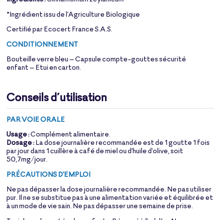
*Ingrédient issu de l'Agriculture Biologique
Certifié par Ecocert France S.A.S.
CONDITIONNEMENT
Bouteille verre bleu – Capsule compte-gouttes sécurité
enfant – Etui en carton.
Conseils d’utilisation
PAR VOIE ORALE
Usage :
Complément alimentaire.
Dosage :
La dose journalière recommandée est de 1 goutte 1 fois
par jour dans 1 cuillère à café de miel ou d'huile d'olive, soit
50,7mg/jour.
PRÉCAUTIONS D'EMPLOI
Ne pas dépasser la dose journalière recommandée. Ne pas utiliser
pur. Il ne se substitue pas à une alimentation variée et équilibrée et
à un mode de vie sain. Ne pas dépasser une semaine de prise.