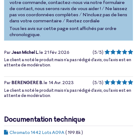
votre commande, contactez-nous via notre formulaire
de contact, nous serons ravis de vous aider ! / Ne laissez
pas vos coordonnées complètes / N'incluez pas de liens
dans votre commentaire / Restez cordiale
Tous les avis sur cette page sont affichés par ordre
chronologique.
Par
Jean Michel L.
le
21 Fév. 2026
(
5
/
5
)
Le client a noté le produit mais n'a pas rédigé d'avis, ou l'avis est en
attente de modération.
Par
BERENGERE B.
le
14 Avr. 2023
(
5
/
5
)
Le client a noté le produit mais n'a pas rédigé d'avis, ou l'avis est en
attente de modération.
Documentation technique
Chromato 1442 Lots A09A
( 199.8k )