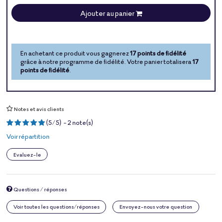
Ajouter au panier
En achetant ce produit vous gagnerez
17 points de fidélité
grâce à notre programme de fidélité. Votre panier totalisera
17
points de fidélité
.
Notes et avis clients
(
5
/
5
)
-
2
note(s)
Voir répartition
Evaluez-le
Questions / réponses
Voir toutes les questions/réponses
Envoyez-nous votre question