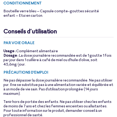
CONDITIONNEMENT
Bouteille verre bleu – Capsule compte-gouttes sécurité
enfant – Etui en carton.
Conseils d’utilisation
PAR VOIE ORALE
Usage :
Complément alimentaire
Dosage :
La dose journalière recommandée est de 1 goutte 1 fois
par jour dans 1 cuillère à café de miel ou d'huile d'olive, soit
45,6mg/jour.
PRÉCAUTIONS D'EMPLOI
Ne pas dépasser la dose journalière recommandée. Ne pas utiliser
pur. Il ne se substitue pas à une alimentation variée et équilibrée et
à un mode de vie sain. Pas d'utilisation prolongée (14 jours
maximum).
Tenir hors de portée des enfants. Ne pas utiliser chez les enfants
de moins de 7 ans et chez les femmes enceintes ou allaitantes.
Pour toute information sur le produit, demander conseil à un
professionnel de santé.