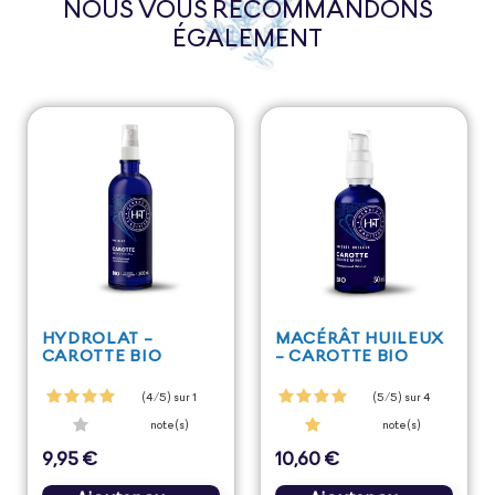
NOUS VOUS RECOMMANDONS
ÉGALEMENT
HYDROLAT -
MACÉRÂT HUILEUX
CAROTTE BIO
- CAROTTE BIO
(4/5) sur 1
(5/5) sur 4
note(s)
note(s)
9,95 €
10,60 €
Prix
Prix