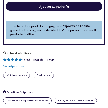
Ajouter au panier
En achetant ce produit vous gagnerez
11 points de fidélité
grâce à notre programme de fidélité. Votre panier totalisera
11
points de fidélité
.
Notes et avis clients
(
5
/
5
)
-
1
note(s) -
1
avis
Voir répartition
Voir tous les avis
Evaluez-le
Questions / réponses
Voir toutes les questions/réponses
Envoyez-nous votre question