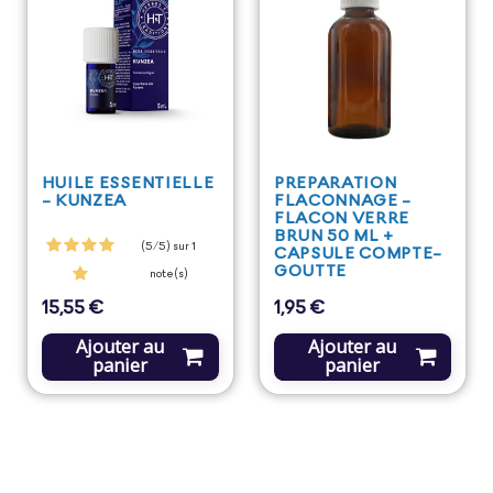
HUILE ESSENTIELLE
PREPARATION
- KUNZEA
FLACONNAGE -
FLACON VERRE
BRUN 50 ML +
(5/5) sur 1
CAPSULE COMPTE-
GOUTTE
note(s)
15,55 €
1,95 €
Prix
Prix
Ajouter au
Ajouter au
panier
panier