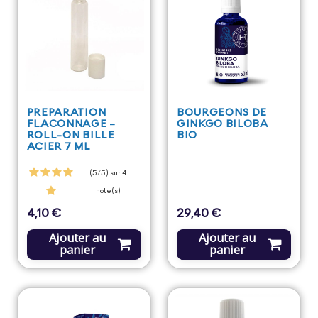
PREPARATION
BOURGEONS DE
FLACONNAGE -
GINKGO BILOBA
ROLL-ON BILLE
BIO
ACIER 7 ML
(5/5) sur 4
note(s)
4,10 €
29,40 €
Prix
Prix
Ajouter au
Ajouter au
panier
panier