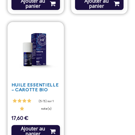
Ajouter au
Ajouter au
panier
panier
HUILE ESSENTIELLE
- CAROTTE BIO
(5/5) sur 1
note(s)
17,60 €
Prix
Ajouter au
panier