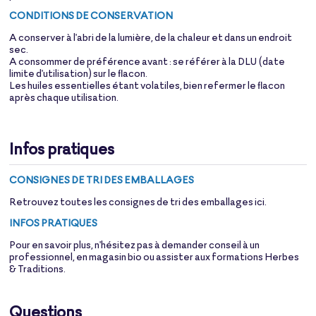
CONDITIONS DE CONSERVATION
A conserver à l'abri de la lumière, de la chaleur et dans un endroit
sec.
A consommer de préférence avant : se référer à la DLU (date
limite d'utilisation) sur le flacon.
Les huiles essentielles étant volatiles, bien refermer le flacon
après chaque utilisation.
Infos pratiques
CONSIGNES DE TRI DES EMBALLAGES
Retrouvez toutes les consignes de tri des emballages
ici
.
INFOS PRATIQUES
Pour en savoir plus, n'hésitez pas à demander conseil à un
professionnel, en magasin bio ou assister aux formations Herbes
& Traditions.
Questions