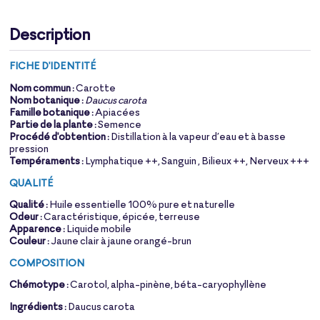
Description
FICHE D'IDENTITÉ
Nom commun :
Carotte
Nom botanique :
Daucus carota
Famille botanique :
Apiacées
Partie de la plante :
Semence
Procédé d'obtention :
Distillation à la vapeur d’eau et à basse
pression
Tempéraments :
Lymphatique ++, Sanguin , Bilieux ++, Nerveux +++
QUALITÉ
Qualité :
Huile essentielle 100% pure et naturelle
Odeur :
Caractéristique, épicée, terreuse
Apparence :
Liquide mobile
Couleur :
Jaune clair à jaune orangé-brun
COMPOSITION
Chémotype :
Carotol, alpha-pinène, béta-caryophyllène
Ingrédients :
Daucus carota