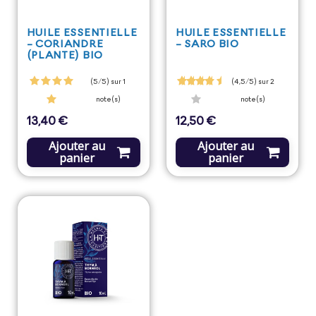
HUILE ESSENTIELLE
HUILE ESSENTIELLE
- CORIANDRE
- SARO BIO
(PLANTE) BIO
(5/5) sur 1
(4,5/5) sur 2
note(s)
note(s)
13,40 €
12,50 €
Prix
Prix
Ajouter au
Ajouter au
panier
panier