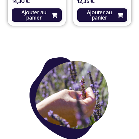
14,30 €
12,35 €
Prix
Prix
Ajouter au
Ajouter au
panier
panier