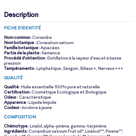
Description
FICHE D'IDENTITÉ
Nom commun :
Coriandre
Nom botanique :
Coriandrum sativum
Famille botanique :
Apiacées
Partie de la plante :
Semence
Procédé d'obtention :
Distillation à la vapeur d’eau et à basse
pression
Tempéraments :
Lymphatique , Sanguin , Bilieux +, Nerveux +++
QUALITÉ
Qualité :
Huile essentielle 100% pure et naturelle
Certification :
Cosmétique Ecologique et Biologique
Odeur :
Caractéristique
Apparence :
Liquide limpide
Couleur :
Incolore à jaune
COMPOSITION
Chémotype :
Linalol, alpha-pinène, gamma-terpinène
Ingrédients :
Coriandrum sativum fruit oil*, Linalool**, Pinene**,