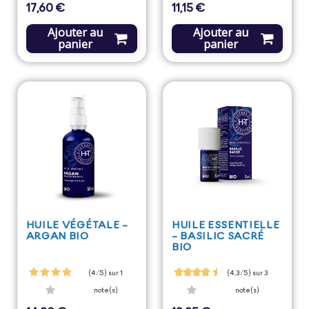
17,60 €
11,15 €
Prix
Prix
Ajouter au
Ajouter au
panier
panier
HUILE VÉGÉTALE -
HUILE ESSENTIELLE
ARGAN BIO
- BASILIC SACRÉ
BIO
(4/5) sur 1
(4,3/5) sur 3
note(s)
note(s)