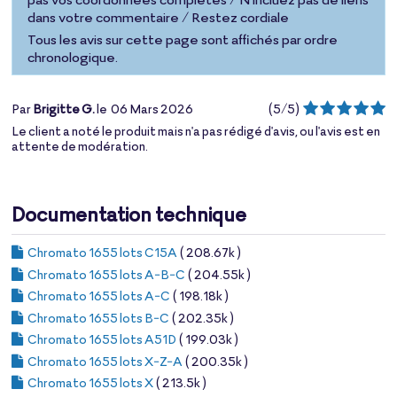
dans votre commentaire / Restez cordiale
Tous les avis sur cette page sont affichés par ordre
chronologique.
Par
Brigitte G.
le
06 Mars 2026
(
5
/
5
)
Le client a noté le produit mais n'a pas rédigé d'avis, ou l'avis est en
attente de modération.
Documentation technique
Chromato 1655 lots C15A
( 208.67k )
Chromato 1655 lots A-B-C
( 204.55k )
Chromato 1655 lots A-C
( 198.18k )
Chromato 1655 lots B-C
( 202.35k )
Chromato 1655 lots A51D
( 199.03k )
Chromato 1655 lots X-Z-A
( 200.35k )
Chromato 1655 lots X
( 213.5k )