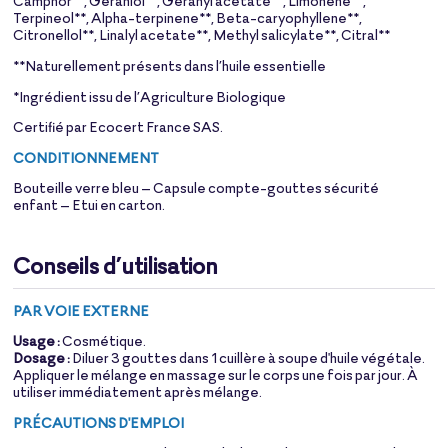
Camphor**, Geraniol**, Geranyl acetate**, Limonene**,
Terpineol**, Alpha-terpinene**, Beta-caryophyllene**,
Citronellol**, Linalyl acetate**, Methyl salicylate**, Citral**
**Naturellement présents dans l’huile essentielle
*Ingrédient issu de l’Agriculture Biologique
Certifié par Ecocert France SAS.
CONDITIONNEMENT
Bouteille verre bleu – Capsule compte-gouttes sécurité
enfant – Etui en carton.
Conseils d’utilisation
PAR VOIE EXTERNE
Usage :
Cosmétique.
Dosage :
Diluer 3 gouttes dans 1 cuillère à soupe d'
huile végétale
.
Appliquer le mélange en massage sur le corps une fois par jour. À
utiliser immédiatement après mélange.
PRÉCAUTIONS D'EMPLOI