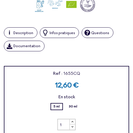
Description
Infos pratiques
Questions
Documentation
Ref :
1655CQ
12,60 €
En stock
5 ml
30 ml