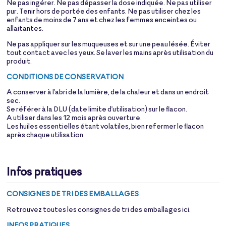
Ne pas ingérer. Ne pas dépasser la dose indiquée. Ne pas utiliser
pur. Tenir hors de portée des enfants. Ne pas utiliser chez les
enfants de moins de 7 ans et chez les femmes enceintes ou
allaitantes.
Ne pas appliquer sur les muqueuses et sur une peau lésée. Éviter
tout contact avec les yeux. Se laver les mains après utilisation du
produit.
CONDITIONS DE CONSERVATION
A conserver à l'abri de la lumière, de la chaleur et dans un endroit
sec.
Se référer à la DLU (date limite d'utilisation) sur le flacon.
A utiliser dans les 12 mois après ouverture.
Les huiles essentielles étant volatiles, bien refermer le flacon
après chaque utilisation.
Infos pratiques
CONSIGNES DE TRI DES EMBALLAGES
Retrouvez toutes les consignes de tri des emballages
ici
.
INFOS PRATIQUES