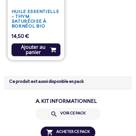
HUILE ESSENTIELLE
- THYM
SATURÉOISE À
BORNÉOL BIO
14,50 €
Prix
Ajouter au
panier
Ce produit est aussi disponible en pack
A. KIT INFORMATIONNEL

VOIR CE PACK

ACHETER CE PACK