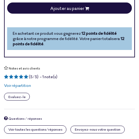
Ajouter au panier
En achetant ce produit vous gagnerez
12 points de fidélité
grâce à notre programme de fidélité. Votre panier totalisera
12
points de fidélité
.
Notes et avis clients
(
5
/
5
)
-
1
note(s)
Voir répartition
Evaluez-le
Questions / réponses
Voir toutes les questions/réponses
Envoyez-nous votre question