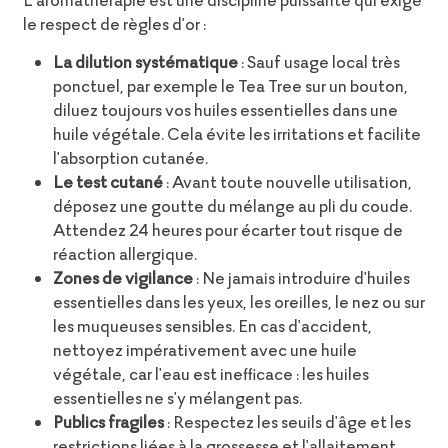
L'aromathérapie est une discipline puissante qui exige
le respect de règles d'or :
La dilution systématique
: Sauf usage local très
ponctuel, par exemple le Tea Tree sur un bouton,
diluez toujours vos huiles essentielles dans une
huile végétale. Cela évite les irritations et facilite
l'absorption cutanée.
Le test cutané
: Avant toute nouvelle utilisation,
déposez une goutte du mélange au pli du coude.
Attendez 24 heures pour écarter tout risque de
réaction allergique.
Zones de vigilance
: Ne jamais introduire d'huiles
essentielles dans les yeux, les oreilles, le nez ou sur
les muqueuses sensibles. En cas d'accident,
nettoyez impérativement avec une huile
végétale, car l'eau est inefficace : les huiles
essentielles ne s'y mélangent pas.
Publics fragiles
: Respectez les seuils d'âge et les
restrictions liées à la grossesse et l'allaitement