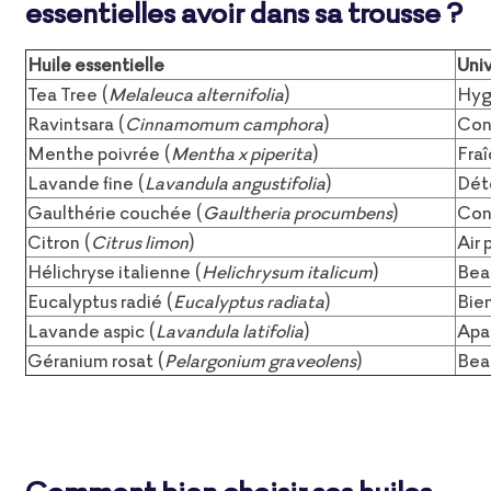
essentielles avoir dans sa trousse ?
Huile essentielle
Univ
Tea Tree (
Melaleuca alternifolia
)
Hygi
Ravintsara (
Cinnamomum camphora
)
Conf
Menthe poivrée (
Mentha x piperita
)
Fraî
Lavande fine (
Lavandula angustifolia
)
Dét
Gaulthérie couchée (
Gaultheria procumbens
)
Conf
Citron (
Citrus limon
)
Air 
Hélichryse italienne (
Helichrysum italicum
)
Beau
Eucalyptus radié (
Eucalyptus radiata
)
Bien
Lavande aspic (
Lavandula latifolia
)
Apa
Géranium rosat (
Pelargonium graveolens
)
Bea
Comment bien choisir ses huiles