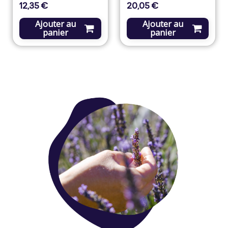
12,35 €
20,05 €
Prix
Prix
Ajouter au
Ajouter au
panier
panier