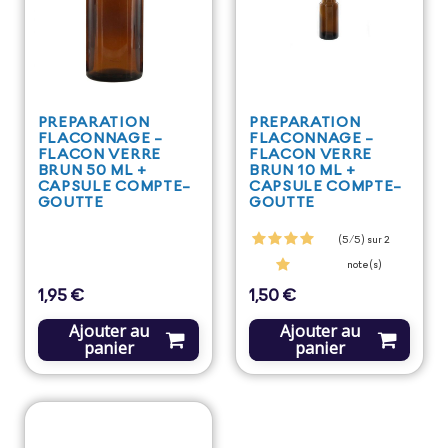
PREPARATION
PREPARATION
FLACONNAGE -
FLACONNAGE -
FLACON VERRE
FLACON VERRE
BRUN 50 ML +
BRUN 10 ML +
CAPSULE COMPTE-
CAPSULE COMPTE-
GOUTTE
GOUTTE
(5/5) sur 2
note(s)
1,95 €
1,50 €
Prix
Prix
Ajouter au
Ajouter au
panier
panier