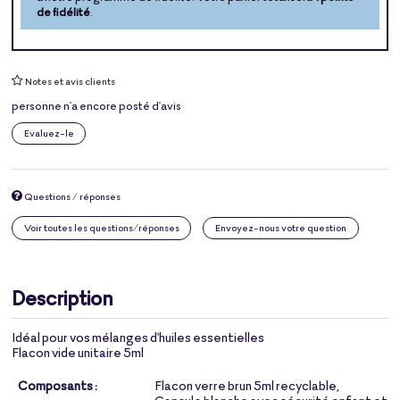
de fidélité
.
Notes et avis clients
personne n'a encore posté d'avis
Evaluez-le
Questions / réponses
Voir toutes les questions/réponses
Envoyez-nous votre question
Description
Idéal pour vos mélanges d'huiles essentielles
Flacon vide unitaire 5ml
Composants :
Flacon verre brun 5ml recyclable,