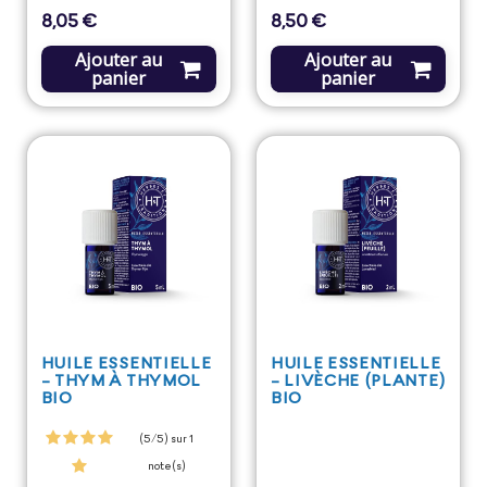
8,05 €
8,50 €
Prix
Prix
Ajouter au
Ajouter au
panier
panier
HUILE ESSENTIELLE
HUILE ESSENTIELLE
- THYM À THYMOL
- LIVÈCHE (PLANTE)
BIO
BIO
(5/5) sur 1
note(s)