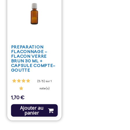
PREPARATION
FLACONNAGE -
FLACON VERRE
BRUN 30 ML +
CAPSULE COMPTE-
GOUTTE
(5/5) sur 1
note(s)
1,70 €
Prix
Ajouter au
panier