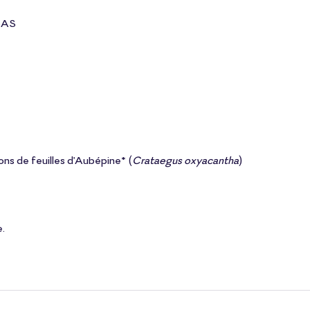
 SAS
ons de feuilles d'Aubépine* (
Crataegus oxyacantha
)
.