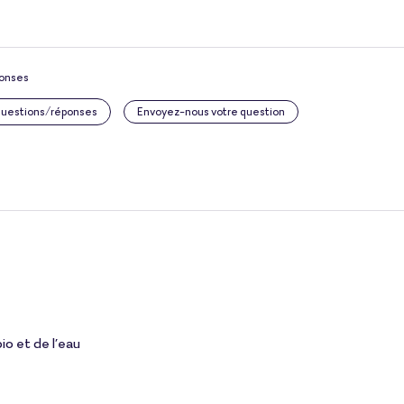
ponses
 questions/réponses
Envoyez-nous votre question
io et de l’eau