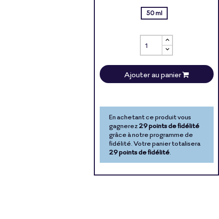
50 ml
Ajouter au panier
En achetant ce produit vous
gagnerez
29 points de fidélité
grâce à notre programme de
fidélité. Votre panier totalisera
29 points de fidélité
.