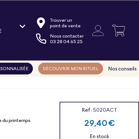
Trouver un
point de vente
E
Nous contacter
oire
03 28 04 65 25
ments
ns
Nos conseils
SONNALISÉE
DÉCOUVRIR MON RITUEL
Ref :
5020ACT
e du printemps.
29,40 €
En stock