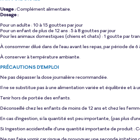
Usage :
Complément alimentaire.
Dosage :
Pour un adulte : 10 à 15 gouttes par jour
Pour un enfant de plus de 12 ans : 5 à 8 gouttes par jour
Pour les animaux domestiques (chiens et chats) : 1 goutte par tra
À consommer dilué dans de l'eau avant les repas, par période de 6 
À conserver à température ambiante.
PRÉCAUTIONS D'EMPLOI
Ne pas dépasser la dose journalière recommandée.
Il ne se substitue pas à une alimentation variée et équilibrée et à 
Tenir hors de portée des enfants.
Déconseillé chez les enfants de moins de 12 ans et chez les femme
En cas d'ingestion, si la quantité est peu importante, (pas plus d'u
Si Ingestion accidentelle d’une quantité importante de produit : 
Ne pas faire vomir car risque de provoquer une seconde irritation