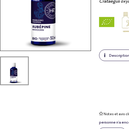
Crataegus oxy
Descriptio
Notes et avis cl
personne n'a enc