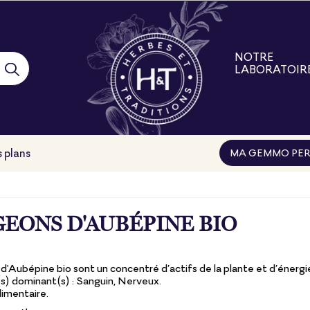
NOTRE
LABORATOIR
Notre laborat
Nos engage
Nos filières
Nos formatio
 plans
MA GEMMO PER
EONS D'AUBÉPINE BIO
'Aubépine bio sont un concentré d’actifs de la plante et d’énergi
 dominant(s) : Sanguin, Nerveux.
imentaire.