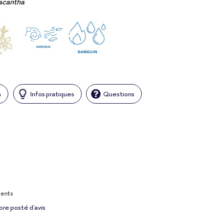
acantha
n
Infos pratiques
Questions
ients
ore posté d'avis