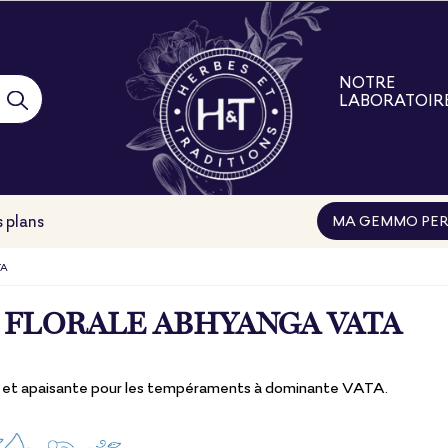
NOTRE
LABORATOIR
Notre laborat
Nos engage
Nos filières
Nos formatio
 plans
MA GEMMO PER
TA
 FLORALE ABHYANGA VATA
 et apaisante pour les tempéraments à dominante VATA.