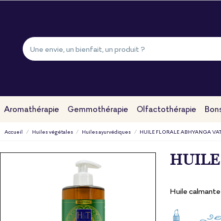
Aromathérapie
Gemmothérapie
Olfactothérapie
Bons
Accueil
Huiles végétales
Huiles ayurvédiques
HUILE FLORALE ABHYANGA VA
HUILE
Huile calmante