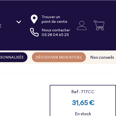
Trouver un
point de vente
E
Nous contacter
oire
03 28 04 65 25
ments
ns
Nos conseils
SONNALISÉE
DÉCOUVRIR MON RITUEL
Ref :
717CC
31,65 €
En stock