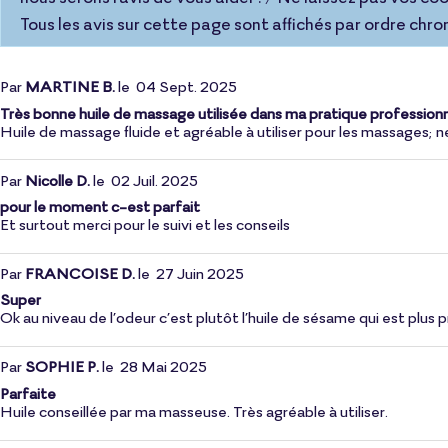
Tous les avis sur cette page sont affichés par ordre chro
Par
MARTINE B.
le
04 Sept. 2025
Très bonne huile de massage utilisée dans ma pratique professionn
Huile de massage fluide et agréable à utiliser pour les massages; ne 
Par
Nicolle D.
le
02 Juil. 2025
pour le moment c-est parfait
Et surtout merci pour le suivi et les conseils
Par
FRANCOISE D.
le
27 Juin 2025
Super
Ok au niveau de l’odeur c’est plutôt l’huile de sésame qui est plus 
Par
SOPHIE P.
le
28 Mai 2025
Parfaite
Huile conseillée par ma masseuse. Très agréable à utiliser.