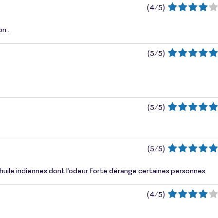
(
4
/
5
)
n..
(
5
/
5
)
(
5
/
5
)
(
5
/
5
)
 d'huile indiennes dont l'odeur forte dérange certaines personnes.
(
4
/
5
)