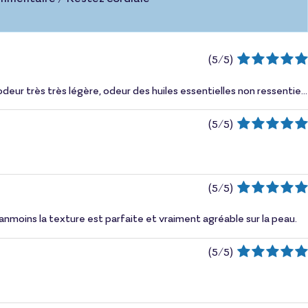
(
5
/
5
)
odeur très très légère, odeur des huiles essentielles non ressentie...
(
5
/
5
)
(
5
/
5
)
éanmoins la texture est parfaite et vraiment agréable sur la peau.
(
5
/
5
)