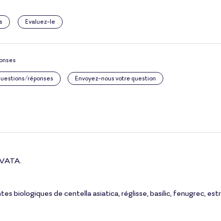
s
Evaluez-le
ponses
 questions/réponses
Envoyez-nous votre question
 VATA.
 biologiques de centella asiatica, réglisse, basilic, fenugrec, estra