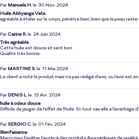
Par
Manuela H.
le
30 Nov. 2024
Huile Abhyanga Vata
agréable à étaler sur le corps, pénètre bien, bien que la peau rest
Par
Carine R.
le
24 Juin 2024
Très agréable
Cette huile est douce et sent bon.
Qualité très bonne.
Par
MARTINE S.
le
11 Mai 2024
Le client a noté le produit mais n'a pas rédigé d'avis, ou l'avis est
Par
DENIS L.
le
15 Avr. 2024
huile à odeur douce
Difficile de jauger de l'effet de l'huile. En tout cas elle a l'avan
Par
SERGIO C.
le
01 Fév. 2024
Bienfaisance
Merci pour faciliter l'accès à des produits Ayurvédiques de qualité.