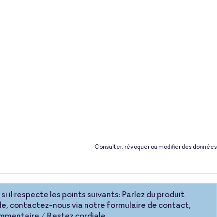
Consulter, révoquer ou modifier des données
si il respecte les points suivants: Parlez du produit
e, contactez-nous via notre formulaire de contact,
commentaire / Restez cordiale