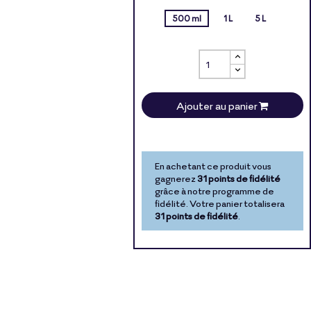
500 ml
1 L
5 L
Ajouter au panier
En achetant ce produit vous
gagnerez
31 points de fidélité
grâce à notre programme de
fidélité. Votre panier totalisera
31 points de fidélité
.