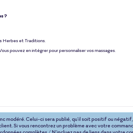
es ?
s Herbes et Traditions.
. Vous pouvez en intégrer pour personnaliser vos massages.
 modéré. Celui-ci sera publié, qu'il soit positif ou négatif, 
lient. Si vous rencontrez un problème avec votre command
coordonnées complètes / N'incluez pas de liens dans votre 