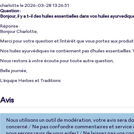
charlotte le 2026-03-28 13:26:51
Question :
Bonjour, il y a t-il des huiles essentielles dans vos huiles ayurvediqu
Réponse :
Bonjour Charlotte,
Merci pour votre question et l'intérêt que vous portez aux produit
Nos huiles ayurvédiques ne contiennent pas d'huiles essentiellles
Nous restons à votre écoute pour toute autre question,
Belle journée,
L'équipe Herbes et Traditions
Avis
Nous utilisons un outil de modération, votre avis sera donc
concerné / Ne pas confondre commentaires et service c
nous serons ravis de vous aider ! / Ne laissez pas vos 