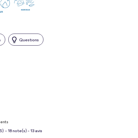
n
Questions
ients
5
)
-
18
note(s) -
13
avis