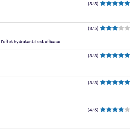
(
5
/
5
)
(
3
/
5
)
effet hydratant il est efficace.
(
5
/
5
)
(
5
/
5
)
(
4
/
5
)