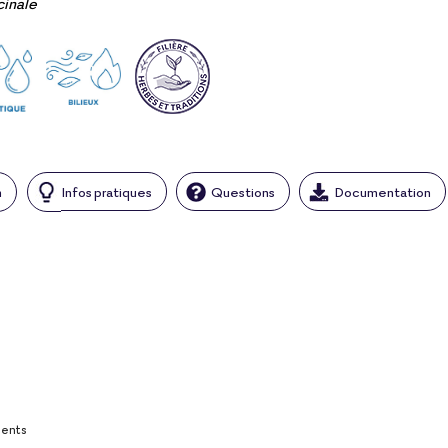
cinale
n
Infos pratiques
Questions
Documentation
ients