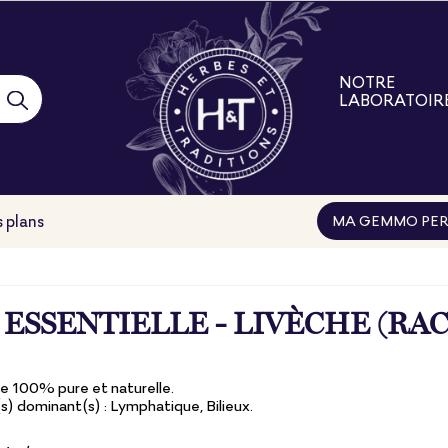
NOTRE
LABORATOIR
Notre laborat
Nos engage
Nos filières
Nos formatio
 plans
MA GEMMO PER
ESSENTIELLE - LIVÈCHE (RAC
le 100% pure et naturelle.
 dominant(s) : Lymphatique, Bilieux.