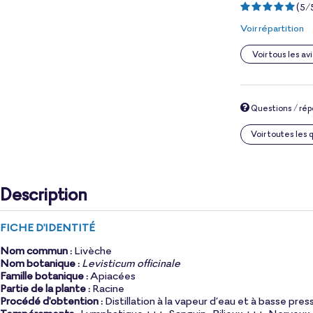
(
5
/
Voir répartition
Voir tous les avi
Questions / ré
Voir toutes les
Description
FICHE D'IDENTITÉ
Nom commun :
Livèche
Nom botanique :
Levisticum officinale
Famille botanique :
Apiacées
Partie de la plante :
Racine
Procédé d'obtention :
Distillation à la vapeur d’eau et à basse pres