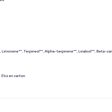
 ++
e**, Limonene**, Terpineol**, Alpha-terpinene**, Linalool**, Beta-c
Etui en carton.