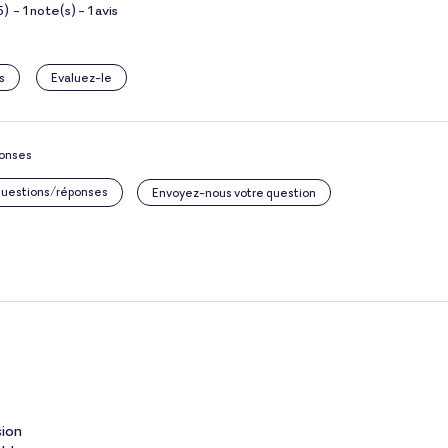
5
)
-
1
note(s) -
1
avis
s
Evaluez-le
ponses
 questions/réponses
Envoyez-nous votre question
sion