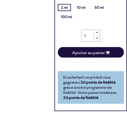
2 ml
10 ml
30 ml
100 ml
Ajouter au panier
En achetant ce produit vous
gagnerez
26 points de fidélité
grâce à notre programme de
fidélité. Votre panier totalisera
26 points de fidélité
.