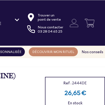
Trouver un
point de vente
E
Nous contacter
oire
03 28 04 65 25
ments
ns
Nos conseils
SONNALISÉE
DÉCOUVRIR MON RITUEL
INE)
Ref :
2444DE
26,65 €
En stock