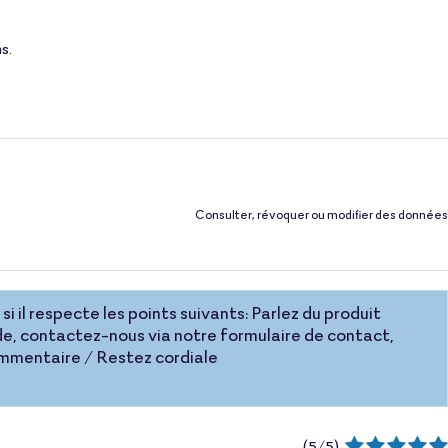
s.
Consulter, révoquer ou modifier des données
si il respecte les points suivants: Parlez du produit
e, contactez-nous via notre formulaire de contact,
commentaire / Restez cordiale
(
5
/
5
)