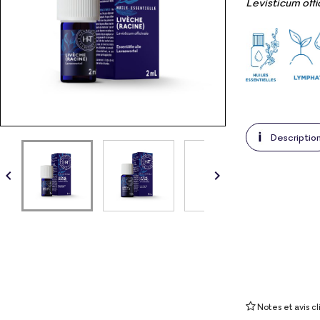
Levisticum offi
Descriptio


Notes et avis cl