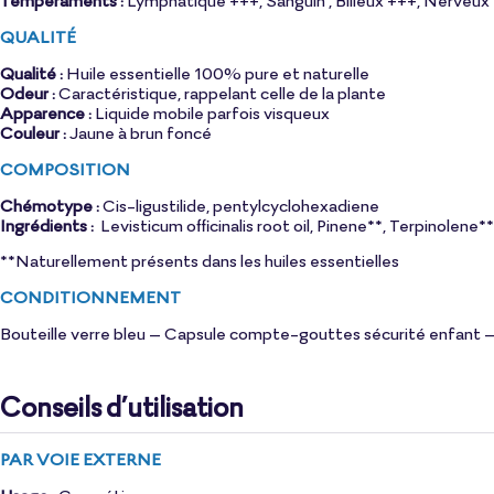
Tempéraments :
Lymphatique +++, Sanguin , Bilieux +++, Nerveux
QUALITÉ
Qualité :
Huile essentielle 100% pure et naturelle
Odeur :
Caractéristique, rappelant celle de la plante
Apparence :
Liquide mobile parfois visqueux
Couleur :
Jaune à brun foncé
COMPOSITION
Chémotype :
Cis-ligustilide, pentylcyclohexadiene
Ingrédients :
Levisticum officinalis root oil, Pinene**, Terpinolen
**Naturellement présents dans les huiles essentielles
CONDITIONNEMENT
Bouteille verre bleu – Capsule compte-gouttes sécurité enfant – 
Conseils d’utilisation
PAR VOIE EXTERNE