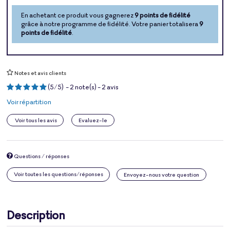
En achetant ce produit vous gagnerez
9 points de fidélité
grâce à notre programme de fidélité. Votre panier totalisera
9
points de fidélité
.
Notes et avis clients
(
5
/
5
)
-
2
note(s) -
2
avis
Voir répartition
Voir tous les avis
Evaluez-le
Questions / réponses
Voir toutes les questions/réponses
Envoyez-nous votre question
Description