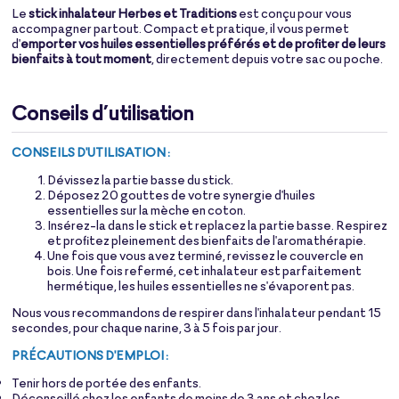
Le
stick inhalateur Herbes et Traditions
est conçu pour vous
accompagner partout. Compact et pratique, il vous permet
d'
emporter vos huiles essentielles préférés et de profiter de leurs
bienfaits à tout moment
, directement depuis votre sac ou poche.
Conseils d’utilisation
CONSEILS D'UTILISATION :
Dévissez la partie basse du stick.
Déposez 20 gouttes de votre synergie d'huiles
essentielles sur la mèche en coton.
Insérez-la dans le stick et replacez la partie basse. Respirez
et profitez pleinement des bienfaits de l'aromathérapie.
Une fois que vous avez terminé, revissez le couvercle en
bois. Une fois refermé, cet inhalateur est parfaitement
hermétique, les huiles essentielles ne s'évaporent pas.
Nous vous recommandons de respirer dans l'inhalateur pendant 15
secondes, pour chaque narine, 3 à 5 fois par jour.
PRÉCAUTIONS D'EMPLOI :
Tenir hors de portée des enfants.
Déconseillé chez les enfants de moins de 3 ans et chez les