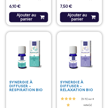
6,10 €
7,50 €
Prix
Prix
Ajouter au
Ajouter au
panier
panier
SYNERGIE À
SYNERGIE À
DIFFUSER -
DIFFUSER -
RESPIRATION BIO
RELAXATION BIO
(5/5) sur 4
note(s)