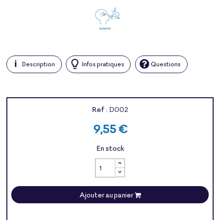
Description
Infos pratiques
Questions
Ref :
D002
9,55 €
En stock
Ajouter au panier