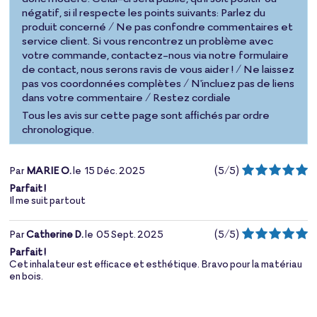
négatif, si il respecte les points suivants: Parlez du
produit concerné / Ne pas confondre commentaires et
service client. Si vous rencontrez un problème avec
votre commande, contactez-nous via notre formulaire
de contact, nous serons ravis de vous aider ! / Ne laissez
pas vos coordonnées complètes / N'incluez pas de liens
dans votre commentaire / Restez cordiale
Tous les avis sur cette page sont affichés par ordre
chronologique.
Par
MARIE O.
le
15 Déc. 2025
(
5
/
5
)
Parfait !
Il me suit partout
Par
Catherine D.
le
05 Sept. 2025
(
5
/
5
)
Parfait !
Cet inhalateur est efficace et esthétique. Bravo pour la matériau
en bois.