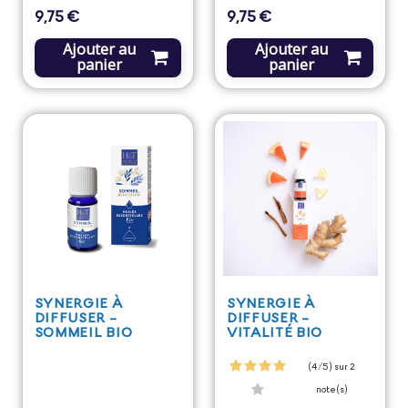
9,75 €
9,75 €
Prix
Prix
Ajouter au
Ajouter au
panier
panier
SYNERGIE À
SYNERGIE À
DIFFUSER -
DIFFUSER -
SOMMEIL BIO
VITALITÉ BIO
(4/5) sur 2
note(s)