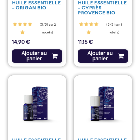
HUILE ESSENTIELLE
HUILE ESSENTIELLE
- ORIGAN BIO
- CYPRÈS
PROVENCE BIO
(5/5) sur 2
(5/5) sur 1
note(s)
note(s)
14,90 €
11,15 €
Prix
Prix
Ajouter au
Ajouter au
panier
panier