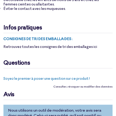
femmes ceintes ou allaitantes.
Éviter le contact avec les muqueuses.
Infos pratiques
CONSIGNES DE TRI DES EMBALLAGES :
Retrouvez toutes les consignes de tri des emballages
ici
Questions
Soyez le premier à poser une question sur ce produit !
Consulter, révoquer ou modifier des données
Avis
Nous utilisons un outil de modération, votre avis sera
donc modéré. Celui-ci sera publié, qu'il soit positif ou