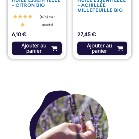
HUILE ESSENTIELLE
HUILE ESSENTIELLE
- CITRON BIO
- ACHILLÉE
MILLEFEUILLE BIO
(5/5) sur 1
note(s)
6,10 €
27,45 €
Prix
Prix
Ajouter au
Ajouter au
panier
panier