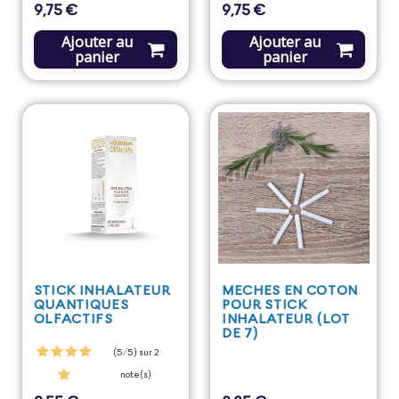
9,75 €
9,75 €
Prix
Prix
Ajouter au
Ajouter au
panier
panier
STICK INHALATEUR
MECHES EN COTON
QUANTIQUES
POUR STICK
OLFACTIFS
INHALATEUR (LOT
DE 7)
(5/5) sur 2
note(s)