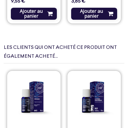
9,55 €
3,85 €
Prix
Prix
Ajouter au
Ajouter au
panier
panier
LES CLIENTS QUI ONT ACHETÉ CE PRODUIT ONT
ÉGALEMENT ACHETÉ...