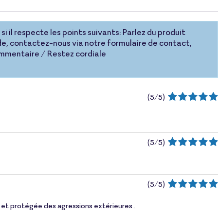
si il respecte les points suivants: Parlez du produit
e, contactez-nous via notre formulaire de contact,
commentaire / Restez cordiale
(
5
/
5
)
(
5
/
5
)
(
5
/
5
)
et protégée des agressions extérieures...