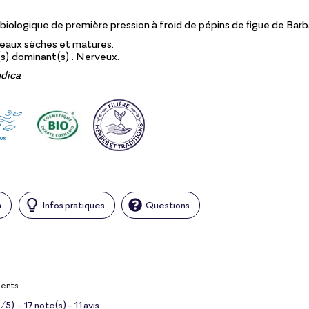
biologique de première pression à froid de pépins de figue de Barb
eaux sèches et matures.
) dominant(s) : Nerveux.
ndica
n
Infos pratiques
Questions
ients
8
/
5
)
-
17
note(s) -
11
avis