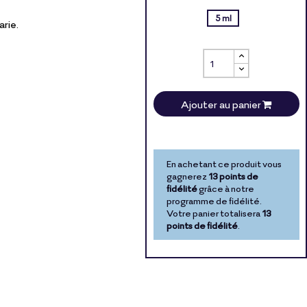
5 ml
arie.
Ajouter au panier
En achetant ce produit vous
gagnerez
13 points de
fidélité
grâce à notre
programme de fidélité.
Votre panier totalisera
13
points de fidélité
.