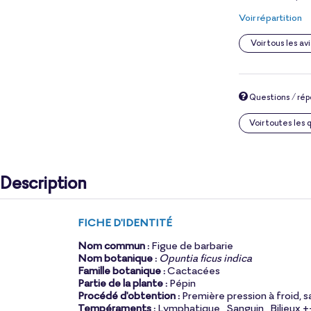
Voir répartition
Voir tous les avi
Questions / ré
Voir toutes les
Description
FICHE D'IDENTITÉ
Nom commun :
Figue de barbarie
Nom botanique :
Opuntia ficus indica
Famille botanique :
Cactacées
Partie de la plante :
Pépin
Procédé d'obtention :
Première pression à froid, s
Tempéraments :
Lymphatique , Sanguin , Bilieux 