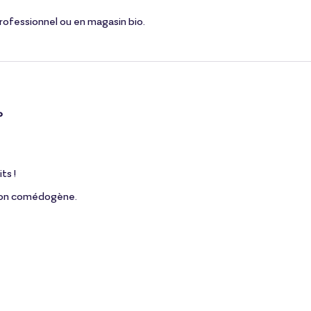
professionnel ou en magasin bio.
?
ts !
t non comédogène.