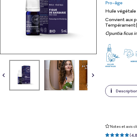
Pro-âge
Huile végétale 
Convient aux p
Tempérament(s
Opuntia ficus i


Descriptio
Notes et avis cl
(
4,