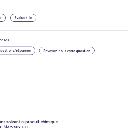
s
Evaluez-le
ponses
 questions/réponses
Envoyez-nous votre question
ans solvant ni produit chimique
++, Nerveux +++