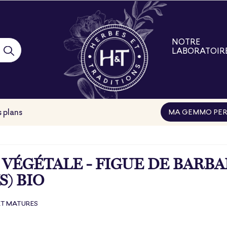
NOTRE
LABORATOIR
Notre laborat
Nos engage
Nos filières
Nos formatio
 plans
MA GEMMO PER
 VÉGÉTALE - FIGUE DE BARBA
S) BIO
ET MATURES