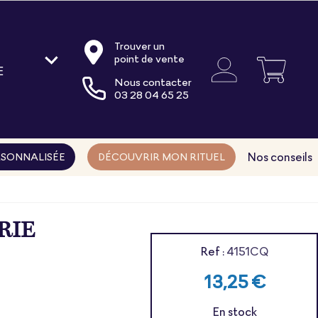
Trouver un
point de vente
E
Nous contacter
oire
03 28 04 65 25
ments
ns
Nos conseils
SONNALISÉE
DÉCOUVRIR MON RITUEL
RIE
Ref :
4151CQ
13,25 €
En stock