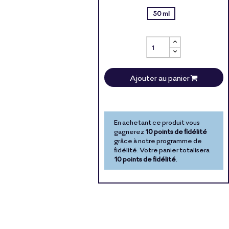
50 ml
Ajouter au panier
En achetant ce produit vous
gagnerez
10 points de fidélité
grâce à notre programme de
fidélité. Votre panier totalisera
10 points de fidélité
.