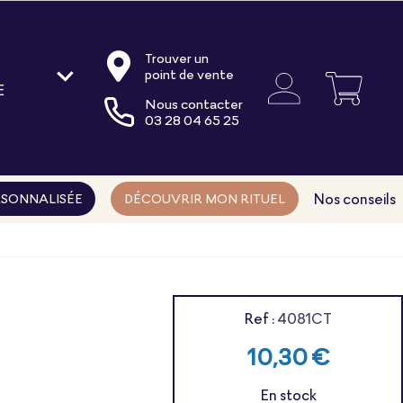
Trouver un
point de vente
E
Nous contacter
oire
03 28 04 65 25
ments
ns
Nos conseils
SONNALISÉE
DÉCOUVRIR MON RITUEL
Ref :
4081CT
10,30 €
En stock