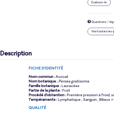
Evaluez-le
Questions / ré
Voir toutes les
Description
FICHE D'IDENTITÉ
Nom commun :
Avocat
Nom botanique :
Persea gratissima
Famille botanique :
Lauracées
Partie de la plante :
Fruit
Procédé d'obtention :
Première pression à froid, s
Tempéraments :
Lymphatique , Sanguin , Bilieux 
QUALITÉ