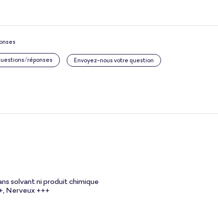
ponses
 questions/réponses
Envoyez-nous votre question
ans solvant ni produit chimique
++, Nerveux +++