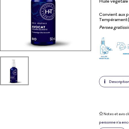
Huile végétale 
Convient aux pe
Tempérament(s
Persea gratiss
Descriptio
Notes et avis cl
personne n'a enc