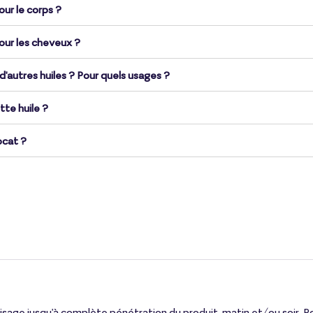
ur le corps ?
our les cheveux ?
 d'autres huiles ? Pour quels usages ?
tte huile ?
ocat ?
age jusqu'à complète pénétration du produit, matin et/ou soir. Pou