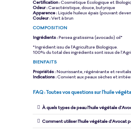
Certification :
Cosmétique Ecologique et Biologiq
Odeur :
Caractéristique, douce, butyrique
Apparence :
Liquide huileux épais (pouvant deven
Couleur :
Vert à brun
COMPOSITION
Ingrédients :
Persea gratissima (avocado) oil*
*Ingrédient issu de l'Agriculture Biologique.
100% du total des ingrédients sont issus de l’Agri
BIENFAITS
Propriétés :
Nourrissante, régénérante et revitali
Indications :
Convient aux peaux sèches et irritées
FAQ : Toutes vos questions sur l'huile végét
À quels types de peau l’huile végétale d’Avo
Comment utiliser l’huile végétale d’Avocat po