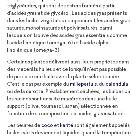
triglycérides, qui sont des esters formés à partir
d'acides gras et de glycérol. Les acides gras présents
dans les huiles végétales comprennent les acides gras
saturés, monoinsaturés et polyinsaturés, parmi
lesquels on trouve des acides gras essentiels comme
l'acide linoléique (oméga-6) et l'acide alpha-
linolénique (oméga-3).
Certaines plantes délivrent aussi leurs propriétés dans
des macérâts huileux et ce lorsqu’il n’est pas possible
de produire une huile avec la plante sélectionnée.
C’est le cas par exemple du
millepertuis
, du
calendula
ou de la
carotte
. Préalablement séchées, les bulbes ou
les racines sont ensuite macérées dans une huile
support (olive, tournesol, argan) sélectionnée en
fonction de sa composition en acides gras insaturés.
Les beurres de
coco
et
karité
sont également appelés
huiles car ils deviennent liquides quand la température