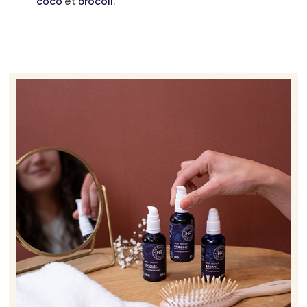
coco
et
brocoli
.