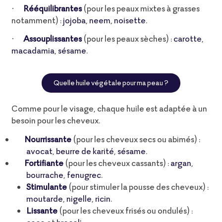
Rééquilibrantes
(pour les peaux mixtes à grasses
·
notamment) :
jojoba
,
neem
,
noisette
.
Assouplissante
s
(pour les peaux sèches) :
carotte
,
·
macadamia
,
sésame
.
Quelle huile végétale pour ma peau ?
Comme pour le visage, chaque huile est adaptée à un
besoin pour les cheveux.
Nourrissante
(pour les cheveux secs ou abimés) :
avocat
,
beurre de karité
,
sésame
.
Fortifiante
(pour les cheveux cassants) :
argan
,
bourrache
,
fenugrec
.
Stimulante
(pour stimuler la pousse des cheveux) :
moutarde
,
nigelle
,
ricin
.
Lissante
(pour les cheveux frisés ou ondulés) :