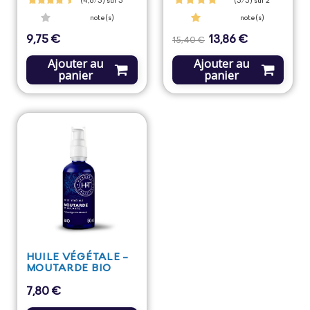
(4,6/5) sur 5
(5/5) sur 2
note(s)
note(s)
9,75 €
13,86 €
Prix
Prix
Prix
15,40 €
de
base
Ajouter au
Ajouter au
panier
panier
HUILE VÉGÉTALE -
MOUTARDE BIO
7,80 €
Prix