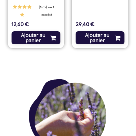
(5/5) sur 1
note(s)
12,60 €
29,40 €
Prix
Prix
Ajouter au
Ajouter au
panier
panier