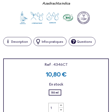
Azadirachta indica
Description
Infos pratiques
Questions
Ref :
4346CT
10,80 €
En stock
50 ml