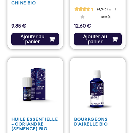
CHINE BIO
(4,5/5) sur 11
note(s)
9,85 €
12,60 €
Prix
Prix
Ajouter au
Ajouter au
panier
panier
HUILE ESSENTIELLE
BOURRGEONS
- CORIANDRE
D'AIRELLE BIO
(SEMENCE) BIO