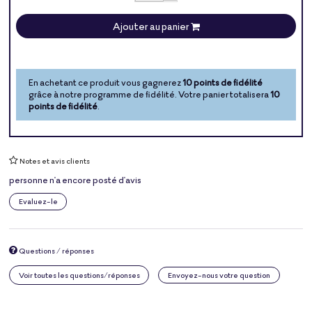
Ajouter au panier
En achetant ce produit vous gagnerez
10 points de fidélité
grâce à notre programme de fidélité. Votre panier totalisera
10
points de fidélité
.
Notes et avis clients
personne n'a encore posté d'avis
Evaluez-le
Questions / réponses
Voir toutes les questions/réponses
Envoyez-nous votre question