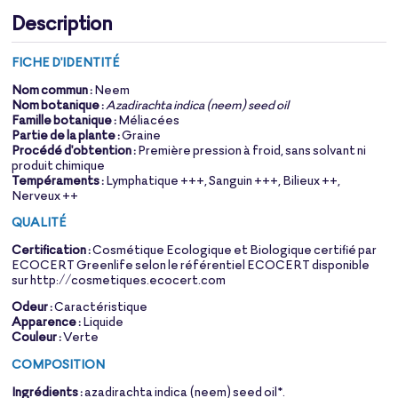
Description
FICHE D'IDENTITÉ
Nom commun :
Neem
Nom botanique :
Azadirachta indica (neem) seed oil
Famille botanique :
Méliacées
Partie de la plante :
Graine
Procédé d'obtention :
Première pression à froid, sans solvant ni
produit chimique
Tempéraments :
Lymphatique +++, Sanguin +++, Bilieux ++,
Nerveux ++
QUALITÉ
Certification :
Cosmétique Ecologique et Biologique certifié par
ECOCERT Greenlife selon le référentiel ECOCERT disponible
sur http://cosmetiques.ecocert.com
Odeur :
Caractéristique
Apparence :
Liquide
Couleur :
Verte
COMPOSITION
Ingrédients :
azadirachta indica (neem) seed oil*.