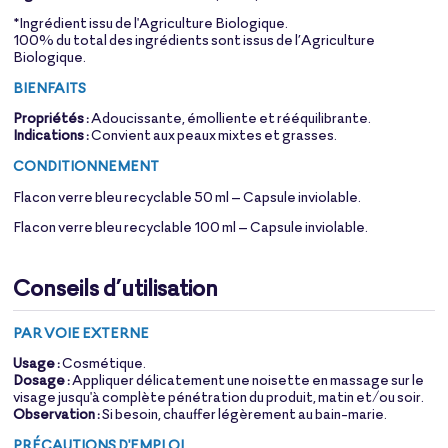
*Ingrédient issu de l'Agriculture Biologique.
100% du total des ingrédients sont issus de l’Agriculture
Biologique.
BIENFAITS
Propriétés :
Adoucissante, émolliente et rééquilibrante.
Indications :
Convient aux peaux mixtes et grasses.
CONDITIONNEMENT
Flacon verre bleu recyclable 50 ml – Capsule inviolable.
Flacon verre bleu recyclable 100 ml – Capsule inviolable.
Conseils d’utilisation
PAR VOIE EXTERNE
Usage :
Cosmétique.
Dosage :
Appliquer délicatement une noisette en massage sur le
visage jusqu'à complète pénétration du produit, matin et/ou soir.
Observation :
Si besoin, chauffer légèrement au bain-marie.
PRÉCAUTIONS D'EMPLOI