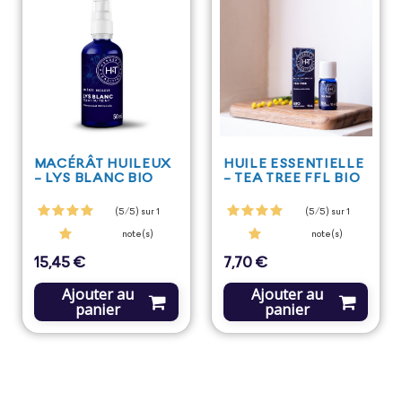
MACÉRÂT HUILEUX
HUILE ESSENTIELLE
- LYS BLANC BIO
- TEA TREE FFL BIO
(5/5) sur 1
(5/5) sur 1
note(s)
note(s)
15,45 €
7,70 €
Prix
Prix
Ajouter au
Ajouter au
panier
panier