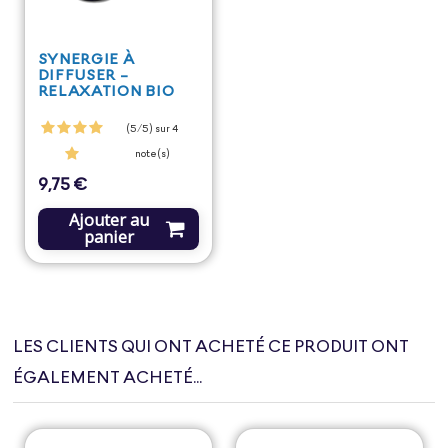
SYNERGIE À
DIFFUSER -
RELAXATION BIO
(5/5) sur 4
note(s)
9,75 €
Prix
Ajouter au
panier
LES CLIENTS QUI ONT ACHETÉ CE PRODUIT ONT
ÉGALEMENT ACHETÉ...