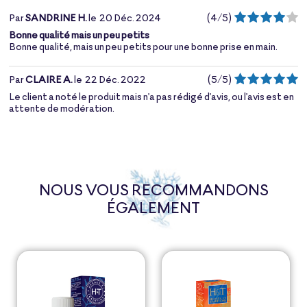
Par
SANDRINE H.
le
20 Déc. 2024
(
4
/
5
)
Bonne qualité mais un peu petits
Bonne qualité, mais un peu petits pour une bonne prise en main.
Par
CLAIRE A.
le
22 Déc. 2022
(
5
/
5
)
Le client a noté le produit mais n'a pas rédigé d'avis, ou l'avis est en
attente de modération.
NOUS VOUS RECOMMANDONS
ÉGALEMENT