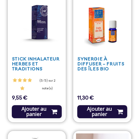
STICK INHALATEUR
SYNERGIE À
HERBES ET
DIFFUSER - FRUITS
TRADITIONS
DES ÎLES BIO
(5/5) sur 2
note(s)
9,55 €
11,30 €
Prix
Prix
Ajouter au
Ajouter au
panier
panier