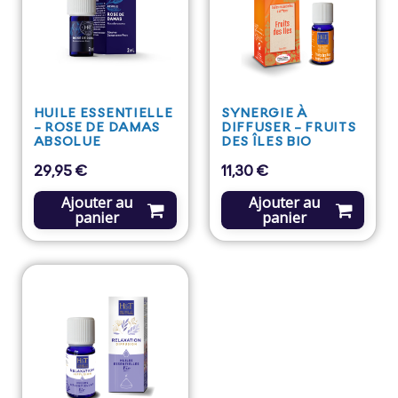
HUILE ESSENTIELLE
SYNERGIE À
- ROSE DE DAMAS
DIFFUSER - FRUITS
ABSOLUE
DES ÎLES BIO
29,95 €
11,30 €
Prix
Prix
Ajouter au
Ajouter au
panier
panier