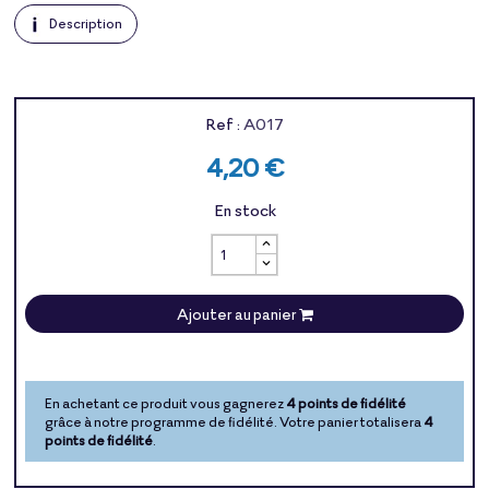
Description
Ref :
A017
4,20 €
En stock
Ajouter au panier
En achetant ce produit vous gagnerez
4 points de fidélité
grâce à notre programme de fidélité. Votre panier totalisera
4
points de fidélité
.