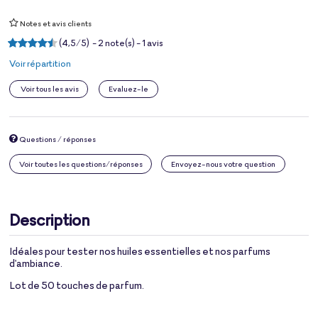
Notes et avis clients
(
4,5
/
5
)
-
2
note(s) -
1
avis
Voir répartition
Voir tous les avis
Evaluez-le
Questions / réponses
Voir toutes les questions/réponses
Envoyez-nous votre question
Description
Idéales pour tester nos huiles essentielles et nos parfums
d'ambiance.
Lot de 50 touches de parfum.