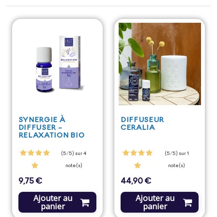
SYNERGIE À
DIFFUSEUR
DIFFUSER -
CERALIA
RELAXATION BIO
(5/5) sur 4
(5/5) sur 1
note(s)
note(s)
9,75 €
44,90 €
Prix
Prix
Ajouter au
Ajouter au
panier
panier