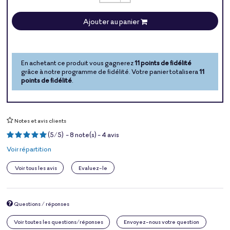
Ajouter au panier
En achetant ce produit vous gagnerez
11 points de fidélité
grâce à notre programme de fidélité. Votre panier totalisera
11
points de fidélité
.
Notes et avis clients
(
5
/
5
)
-
8
note(s) -
4
avis
Voir répartition
Voir tous les avis
Evaluez-le
Questions / réponses
Voir toutes les questions/réponses
Envoyez-nous votre question