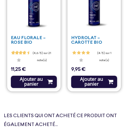
EAU FLORALE -
HYDROLAT -
ROSE BIO
CAROTTE BIO
(4,6/5) sur 21
(4/5) sur 1
note(s)
note(s)
11,25 €
9,95 €
Prix
Prix
Ajouter au
Ajouter au
panier
panier
LES CLIENTS QUI ONT ACHETÉ CE PRODUIT ONT
ÉGALEMENT ACHETÉ...