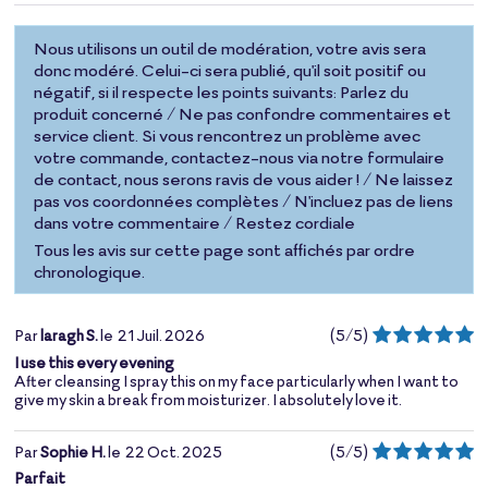
Nous utilisons un outil de modération, votre avis sera
donc modéré. Celui-ci sera publié, qu'il soit positif ou
négatif, si il respecte les points suivants: Parlez du
produit concerné / Ne pas confondre commentaires et
service client. Si vous rencontrez un problème avec
votre commande, contactez-nous via notre formulaire
de contact, nous serons ravis de vous aider ! / Ne laissez
pas vos coordonnées complètes / N'incluez pas de liens
dans votre commentaire / Restez cordiale
Tous les avis sur cette page sont affichés par ordre
chronologique.
Par
laragh S.
le
21 Juil. 2026
(
5
/
5
)
I use this every evening
After cleansing I spray this on my face particularly when I want to
give my skin a break from moisturizer. I absolutely love it.
Par
Sophie H.
le
22 Oct. 2025
(
5
/
5
)
Parfait