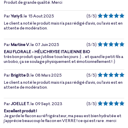
Produit de grande qualité. Merci
Par
Yuriy S.
le
15 Aout 2025
(
5
/
5
)
Le client a noté le produit mais n'a pas rédigé d'avis, ou l'avis est en
attente de modération.
Par
Martine V.
le
07 Juin 2025
(
5
/
5
)
EAU FLORALE - HÉLICHRYSE ITALIENNE BIO
très bon produit que j'utilise tous les jours :) ... et quand le petit fils a
un bobo, ça se soulage physiquement et émotionnellement ! :)
Par
Brigitte D.
le
08 Mars 2025
(
5
/
5
)
Le client a noté le produit mais n'a pas rédigé d'avis, ou l'avis est en
attente de modération.
Par
JOELLE T.
le
09 Sept. 2023
(
5
/
5
)
Excellent produit !
Je garde le flacon au réfrigérateur, ma peau est bien hydratée et
j'apprécie beaucoup le flacon en VERRE ! ce qui est rare . merci