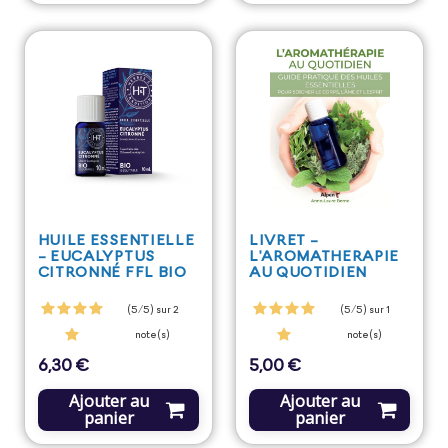
HUILE ESSENTIELLE
LIVRET -
- EUCALYPTUS
L'AROMATHERAPIE
CITRONNÉ FFL BIO
AU QUOTIDIEN
(5/5) sur 2
(5/5) sur 1
note(s)
note(s)
6,30 €
5,00 €
Prix
Prix
Ajouter au
Ajouter au
panier
panier