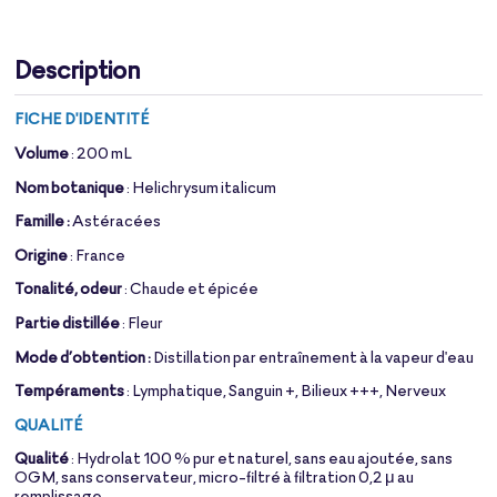
Description
FICHE D'IDENTITÉ
Volume
: 200 mL
Nom botanique
: Helichrysum italicum
Famille :
Astéracées
Origine
: France
Tonalité, odeur
: Chaude et épicée
Partie distillée
: Fleur
Mode d’obtention :
Distillation par entraînement à la vapeur d'eau
Tempéraments
: Lymphatique, Sanguin +, Bilieux +++, Nerveux
QUALITÉ
Qualité
: Hydrolat 100 % pur et naturel, sans eau ajoutée, sans
OGM, sans conservateur, micro-filtré à filtration 0,2 μ au
remplissage.