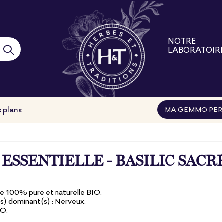
NOTRE
LABORATOIR
Notre laborat
Nos engage
Nos filières
Nos formatio
 plans
MA GEMMO PER
ESSENTIELLE - BASILIC SACR
le 100% pure et naturelle BIO.
) dominant(s) : Nerveux.
IO.