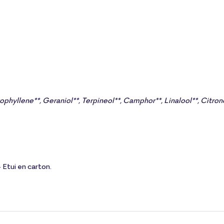
yllene**, Geraniol**, Terpineol**, Camphor**, Linalool**, Citrone
Etui en carton.