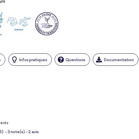
um
n
Infos pratiques
Questions
Documentation
ients
5
)
-
3
note(s) -
2
avis