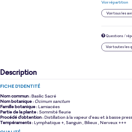
Voir répartition
Voir tous les avi
Questions / ré
Voir toutes les
Description
FICHE D'IDENTITÉ
Nom commun :
Basilic Sacré
Nom botanique :
Ocimum sanctum
Famille botanique :
Lamiacées
Partie de la plante :
Sommité fleurie
Procédé d'obtention :
Distillation à la vapeur d’eau et à basse pres
Tempéraments :
Lymphatique +, Sanguin , Bilieux , Nerveux +++
QUALITÉ