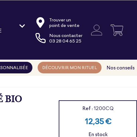
Trouver un
point de vente
E
Nous contacter
oire
03 28 04 65 25
ments
ns
Nos conseils
SONNALISÉE
DÉCOUVRIR MON RITUEL
É BIO
Ref :
1200CQ
12,35 €
En stock