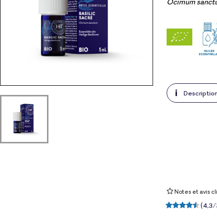
Ocimum sanct
Descriptio
Notes et avis cl
(
4,3
/