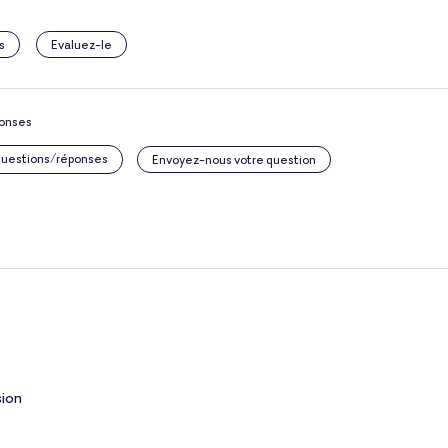
s
Evaluez-le
ponses
 questions/réponses
Envoyez-nous votre question
sion