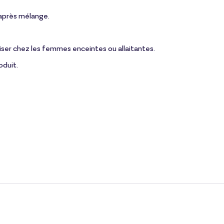
t après mélange.
liser chez les femmes enceintes ou allaitantes.
oduit.