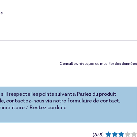
ns.
Consulter, révoquer ou modifier des données
si il respecte les points suivants: Parlez du produit
e, contactez-nous via notre formulaire de contact,
commentaire / Restez cordiale
(
3
/
5
)