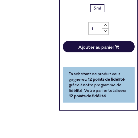
5 ml
Ajouter au panier
En achetant ce produit vous
gagnerez
12 points de fidélité
grâce à notre programme de
fidélité. Votre panier totalisera
12 points de fidélité
.