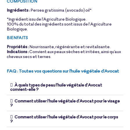
COMPOSITION
Ingrédients :
Persea gratissima (avocado) oil*
*Ingrédient issu de l'Agriculture Biologique.
100% du total des ingrédients sont issus de l’Agriculture
Biologique.
BIENFAITS
Propriétés :
Nourrissante, régénérante et revitalisante.
Indications :
Convient aux peaux sèches et irritées, ainsi qu'aux
cheveux secs et ternes.
FAQ : Toutes vos questions sur l'huile végétale d'Avocat
À quels types de peau l’huile végétale d’Avocat
convient-elle ?
Comment utiliser l’huile végétale d’Avocat pour le visage
?
Comment utiliser l’huile végétale d’Avocat pour le corps
?