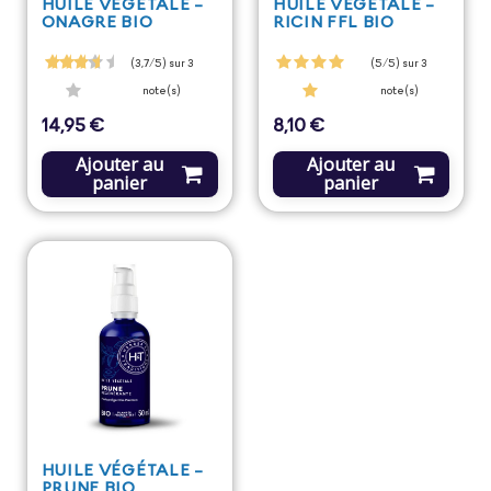
HUILE VÉGÉTALE -
HUILE VÉGÉTALE -
ONAGRE BIO
RICIN FFL BIO
(3,7/5) sur 3
(5/5) sur 3
note(s)
note(s)
14,95 €
8,10 €
Prix
Prix
Ajouter au
Ajouter au
panier
panier
HUILE VÉGÉTALE -
PRUNE BIO