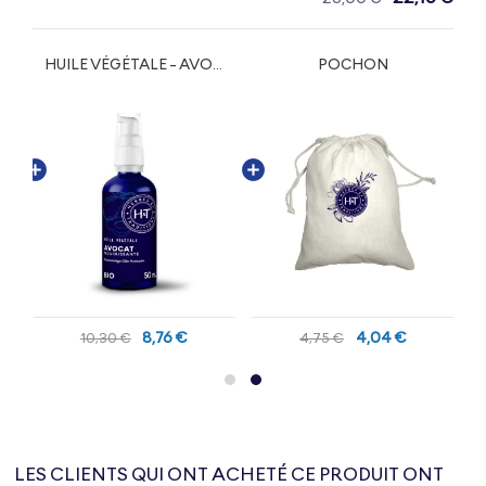
S D'ORANGER BIO
HUILE VÉGÉTALE - AVOCAT BIO
POCHON
8,76 €
4,04 €
10,30 €
4,75 €
LES CLIENTS QUI ONT ACHETÉ CE PRODUIT ONT