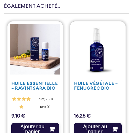
ÉGALEMENT ACHETÉ...
HUILE ESSENTIELLE
HUILE VÉGÉTALE -
- RAVINTSARA BIO
FENUGREC BIO
(5/5) sur 9
note(s)
9,10 €
16,25 €
Prix
Prix
Ajouter au
Ajouter au
panier
panier