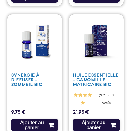
SYNERGIE À
HUILE ESSENTIELLE
DIFFUSER -
- CAMOMILLE
SOMMEIL BIO
MATRICAIRE BIO
(5/5) sur 2
note(s)
9,75 €
21,95 €
Prix
Prix
Ajouter au
Ajouter au
panier
panier