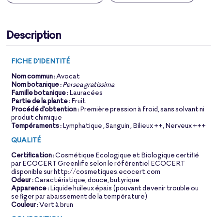
Description
FICHE D'IDENTITÉ
Nom commun :
Avocat
Nom botanique :
Persea gratissima
Famille botanique :
Lauracées
Partie de la plante :
Fruit
Procédé d'obtention :
Première pression à froid, sans solvant ni
produit chimique
Tempéraments :
Lymphatique , Sanguin , Bilieux ++, Nerveux +++
QUALITÉ
Certification :
Cosmétique Ecologique et Biologique certifié
par ECOCERT Greenlife selon le référentiel ECOCERT
disponible sur http://cosmetiques.ecocert.com
Odeur :
Caractéristique, douce, butyrique
Apparence :
Liquide huileux épais (pouvant devenir trouble ou
se figer par abaissement de la température)
Couleur :
Vert à brun