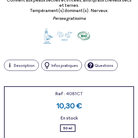
et ternes.
Tempérament(s) dominant(s) : Nerveux.
Persea gratissima
Description
Infos pratiques
Questions
Ref :
4081CT
10,30 €
En stock
50 ml