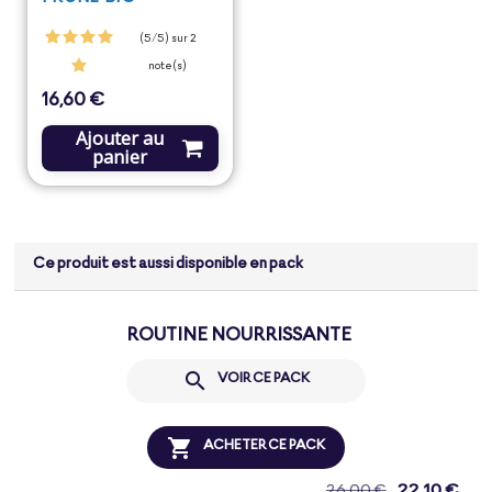
(5/5) sur 2
note(s)
16,60 €
Prix
Ajouter au
panier
Ce produit est aussi disponible en pack
ROUTINE NOURRISSANTE

VOIR CE PACK

ACHETER CE PACK
22,10 €
26,00 €