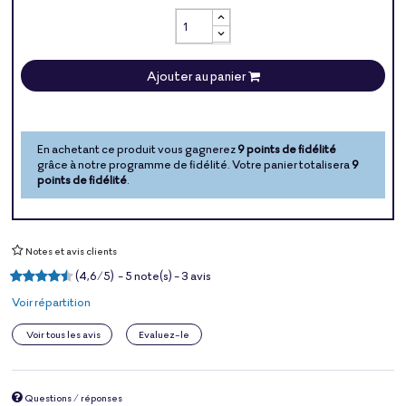
Ajouter au panier
En achetant ce produit vous gagnerez
9 points de fidélité
grâce à notre programme de fidélité. Votre panier totalisera
9
points de fidélité
.
Notes et avis clients
(
4,6
/
5
)
-
5
note(s) -
3
avis
Voir répartition
Voir tous les avis
Evaluez-le
Questions / réponses