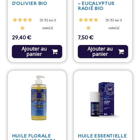
D'OLIVIER BIO
- EUCALYPTUS
RADIÉ BIO
(5/5) sur 2
(5/5) sur 3
note(s)
note(s)
29,40 €
7,50 €
Prix
Prix
Ajouter au
Ajouter au
panier
panier
HUILE FLORALE
HUILE ESSENTIELLE