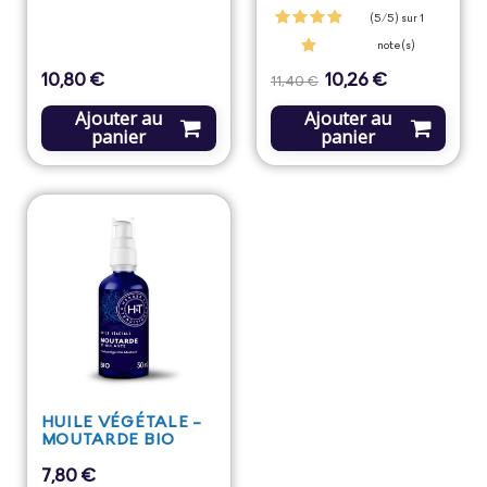
(5/5) sur 1
note(s)
10,80 €
10,26 €
Prix
Prix
Prix
11,40 €
de
base
Ajouter au
Ajouter au
panier
panier
HUILE VÉGÉTALE -
MOUTARDE BIO
7,80 €
Prix