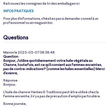
Retrouvez les consignes de tri des emballages
ici
INFOS PRATIQUES
Pour plus d'informations, n'hésitez pas à demander conseil à un
professionnel ou en magasin bio.
Questions
Manon le 2023-03-07 08:38:48
Question :
Bonjour, J'utilise quotidiennement votre huile végétale au
Chanvre, toutefois, est ce qu'il convient aux femmes enceintes,
pas de contre-indications? (comme les huiles essentielles) Merci
d'avance,
Réponse :
Bonjour,
L’huile de chanvre Herbes & Traditions peut être utilisé chez la
femme enceinte, il n’y a pas de précaution d’emploi particulière.
Bonne journée,