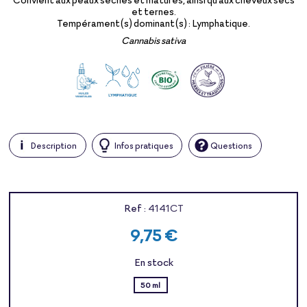
et ternes.
Tempérament(s) dominant(s) : Lymphatique.
Cannabis sativa
Description
Infos pratiques
Questions
Ref :
4141CT
9,75 €
En stock
50 ml