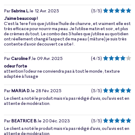
Par
Sabrina L.
le
12 Avr. 2025
(
5
/
5
)
J'aime beaucoup !
C'est la 1ere fois que j'utilise l'huile de chanvre , et vraiment elle est
très efficace pour nourrir ma peau. Je l'utilise matin et soir , et plus
de crèmes du tout. Le combo des 3 huiles que j'utilise au quotidien
ont réellement changé l'aspect de ma peau ( mâture) je suis très
contente d'avoir decouvert ce site ! .
Par
Caroline F.
le
09 Avr. 2025
(
4
/
5
)
odeur forte
attention l'odeur ne conviendra pas à tout le monde ; texture
adaptée à l'usage
Par
MARIA D.
le
28 Fév. 2025
(
5
/
5
)
Le client a noté le produit mais n'a pas rédigé d'avis, ou l'avis est en
attente de modération.
Par
BEATRICE B.
le
20 Déc. 2023
(
5
/
5
)
Le client a noté le produit mais n'a pas rédigé d'avis, ou l'avis est en
attente de modération.