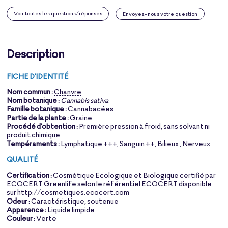
Voir toutes les questions/réponses
Envoyez-nous votre question
Description
FICHE D'IDENTITÉ
Nom commun :
Chanvre
Nom botanique :
Cannabis sativa
Famille botanique :
Cannabacées
Partie de la plante :
Graine
Procédé d'obtention :
Première pression à froid, sans solvant ni
produit chimique
Tempéraments :
Lymphatique +++, Sanguin ++, Bilieux , Nerveux
QUALITÉ
Certification :
Cosmétique Ecologique et Biologique certifié par
ECOCERT Greenlife selon le référentiel ECOCERT disponible
sur http://cosmetiques.ecocert.com
Odeur :
Caractéristique, soutenue
Apparence :
Liquide limpide
Couleur :
Verte