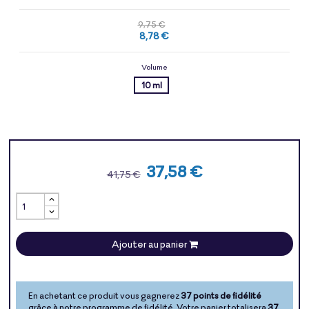
9,75 €
8,78 €
Volume
10 ml
37,58 €
41,75 €
Ajouter au panier
En achetant ce produit vous gagnerez
37 points de fidélité
grâce à notre programme de fidélité. Votre panier totalisera
37