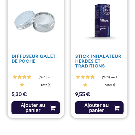
DIFFUSEUR GALET
STICK INHALATEUR
DE POCHE
HERBES ET
TRADITIONS
(5/5) sur 1
(5/5) sur 2
note(s)
note(s)
5,30 €
9,55 €
Prix
Prix
Ajouter au
Ajouter au
panier
panier