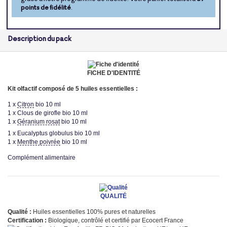
points de fidélité
.
Description du pack
FICHE D'IDENTITÉ
Kit olfactif composé de 5 huiles essentielles :
1 x
Citron
bio 10 ml
1 x Clous de girofle bio 10 ml
1 x
Géranium rosat
bio 10 ml
1 x Eucalyptus globulus bio 10 ml
1 x
Menthe poivrée
bio 10 ml
Complément alimentaire
QUALITÉ
Qualité :
Huiles essentielles 100% pures et naturelles
Certification :
Biologique, contrôlé et certifié par Ecocert France