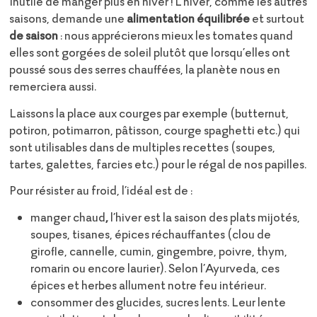
Inutile de manger plus en hiver
! L’hiver, comme les autres
saisons, demande une
alimentation équilibrée
et surtout
de saison
: nous apprécierons mieux les tomates quand
elles sont gorgées de soleil plutôt que lorsqu’elles ont
poussé sous des serres chauffées, la planète nous en
remerciera aussi.
Laissons la place aux courges par exemple (butternut,
potiron, potimarron, pâtisson, courge spaghetti etc.) qui
sont utilisables dans de multiples recettes (soupes,
tartes, galettes, farcies etc.) pour le régal de nos papilles.
Pour résister au froid, l’idéal est de :
manger chaud
,
l’hiver est la saison des plats mijotés,
soupes, tisanes, épices réchauffantes (clou de
girofle, cannelle, cumin, gingembre, poivre, thym,
romarin ou encore laurier). Selon l’Ayurveda, ces
épices et herbes allument notre feu intérieur.
consommer des glucides, sucres lents. Leur lente